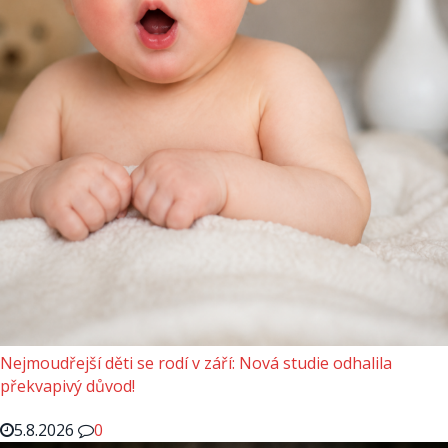
Nejmoudřejší děti se rodí v září: Nová studie odhalila
překvapivý důvod!
5.8.2026
0