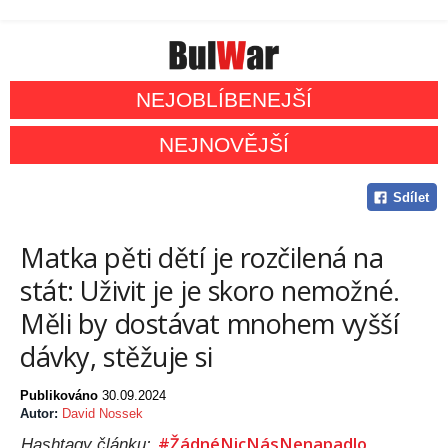
NEJOBLÍBENEJŠÍ
NEJNOVĚJŠÍ
Sdílet
Matka pěti dětí je rozčilená na
stát: Uživit je je skoro nemožné.
Měli by dostávat mnohem vyšší
dávky, stěžuje si
Publikováno
30.09.2024
Autor:
David Nossek
#ŽádnéNicNásNenapadlo
Hashtagy článku: