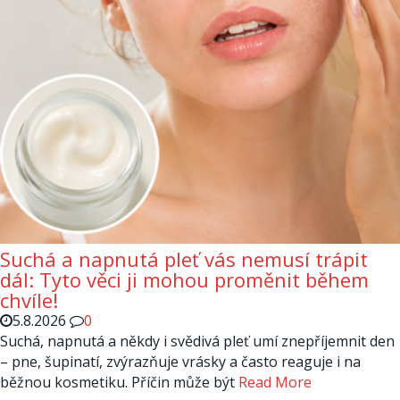
Suchá a napnutá pleť vás nemusí trápit
dál: Tyto věci ji mohou proměnit během
chvíle!
5.8.2026
0
Suchá, napnutá a někdy i svědivá pleť umí znepříjemnit den
– pne, šupinatí, zvýrazňuje vrásky a často reaguje i na
běžnou kosmetiku. Příčin může být
Read More