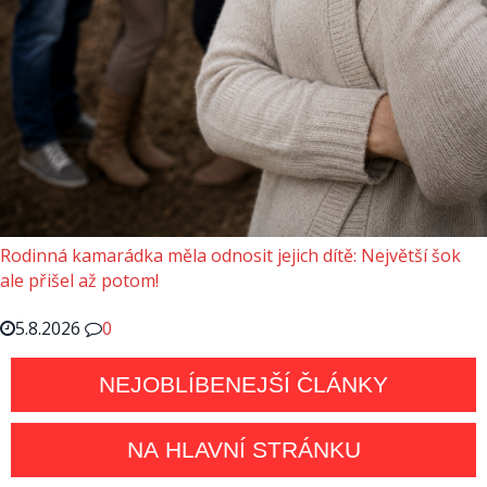
Rodinná kamarádka měla odnosit jejich dítě: Největší šok
ale přišel až potom!
5.8.2026
0
NEJOBLÍBENEJŠÍ ČLÁNKY
NA HLAVNÍ STRÁNKU