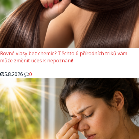
Rovné vlasy bez chemie? Těchto 6 přírodních triků vám
může změnit účes k nepoznání!
5.8.2026
0