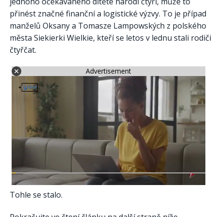
jednoho očekávaného dítěte narodí čtyři, může to
přinést značné finanční a logistické výzvy. To je případ
manželů Oksany a Tomasze Lampowských z polského
města Siekierki Wielkie, kteří se letos v lednu stali rodiči
čtyřčat.
Advertisement
Tohle se stalo.
Pokračujte ve čtení článku na další straně níže.