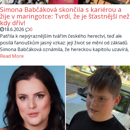
Simona Babčáková skončila s kariérou a
žije v maringotce: Tvrdí, že je šťastnější než
kdy dřív!
18.6.2026
0
Patřila k nejvýraznějším tvářím českého herectví, teď ale
posílá fanouškům jasný vzkaz: její život se mění od základů.
Simona Babčáková oznámila, že hereckou kapitolu uzavírá,
Read More