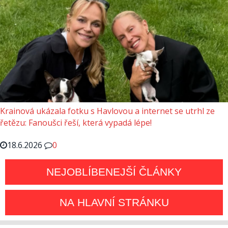
Krainová ukázala fotku s Havlovou a internet se utrhl ze
řetězu: Fanoušci řeší, která vypadá lépe!
18.6.2026
0
NEJOBLÍBENEJŠÍ ČLÁNKY
NA HLAVNÍ STRÁNKU