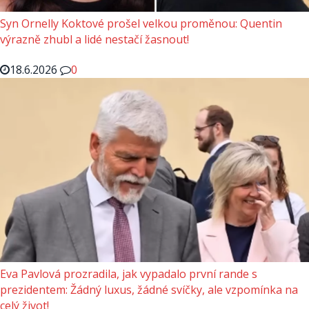
Syn Ornelly Koktové prošel velkou proměnou: Quentin
výrazně zhubl a lidé nestačí žasnout!
18.6.2026
0
Eva Pavlová prozradila, jak vypadalo první rande s
prezidentem: Žádný luxus, žádné svíčky, ale vzpomínka na
celý život!