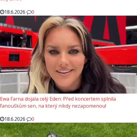
18.6.2026
0
Ewa Farna dojala celý Eden: Před koncertem splnila
fanouškům sen, na který nikdy nezapomenou!
18.6.2026
0