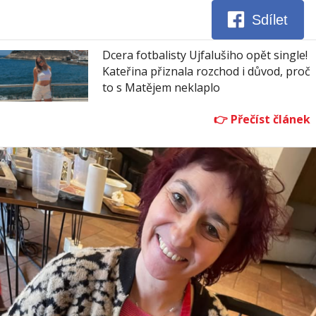
Sdílet
Dcera fotbalisty Ujfalušiho opět single!
Kateřina přiznala rozchod i důvod, proč
to s Matějem neklaplo