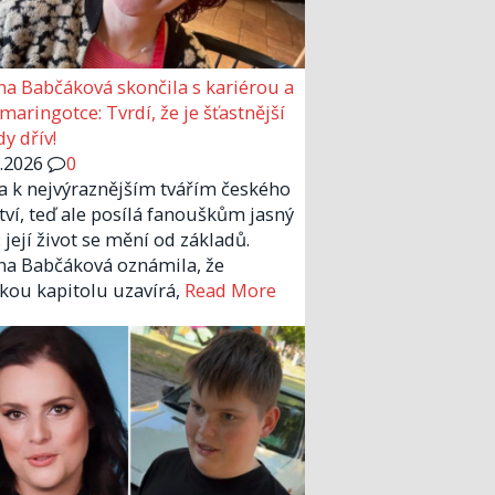
a Babčáková skončila s kariérou a
 maringotce: Tvrdí, že je šťastnější
y dřív!
6.2026
0
la k nejvýraznějším tvářím českého
tví, teď ale posílá fanouškům jasný
 její život se mění od základů.
a Babčáková oznámila, že
kou kapitolu uzavírá,
Read More