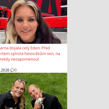
arna dojala celý Eden: Před
rtem splnila fanouškům sen, na
 nikdy nezapomenou!
6.2026
0