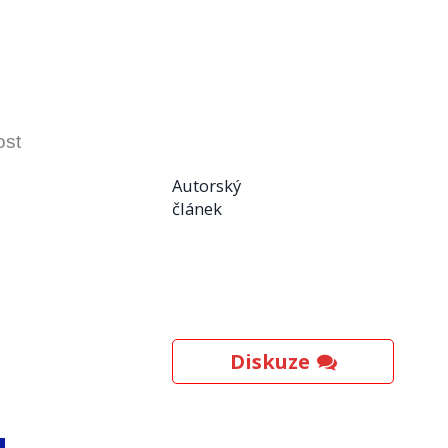
ost
Autorský
článek
Diskuze