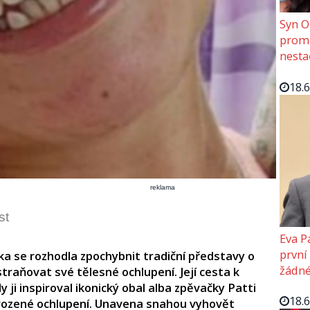
Syn O
promě
nesta
18.
reklama
st
Eva P
první
ika se rozhodla zpochybnit tradiční představy o
žádné
traňovat své tělesné ochlupení. Její cesta k
y ji inspiroval ikonický obal alba zpěvačky Patti
18.
irozené ochlupení. Unavena snahou vyhovět