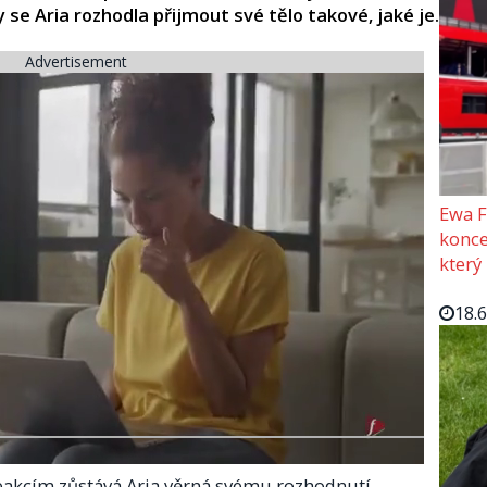
se Aria rozhodla přijmout své tělo takové, jaké je.
Advertisement
Ewa F
konce
který
18.
akcím zůstává Aria věrná svému rozhodnutí.