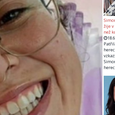
Simon
žije v
než kd
18.
Patři
herec
vzkaz:
Simon
herec