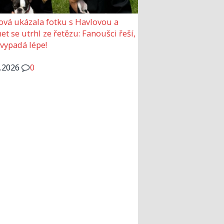
ová ukázala fotku s Havlovou a
et se utrhl ze řetězu: Fanoušci řeší,
 vypadá lépe!
6.2026
0