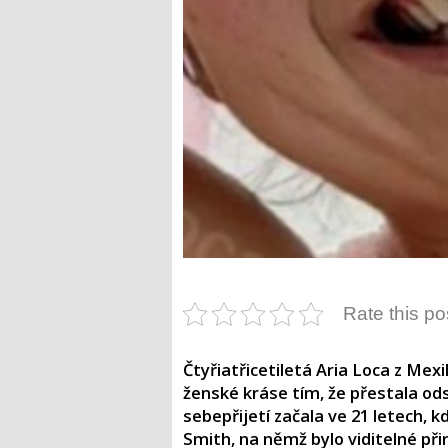
Rate this po
Čtyřiatřicetiletá Aria Loca z Mex
ženské kráse tím, že přestala ods
sebepřijetí začala ve 21 letech, kd
Smith, na němž bylo viditelné př