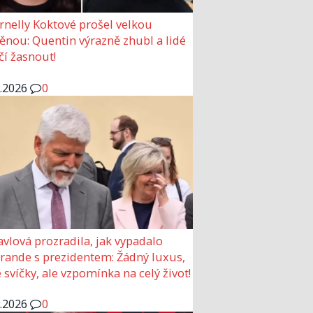
rnelly Koktové prošel velkou
nou: Quentin výrazně zhubl a lidé
čí žasnout!
6.2026
0
avlová prozradila, jak vypadalo
 rande s prezidentem: Žádný luxus,
 svíčky, ale vzpomínka na celý život!
6.2026
0