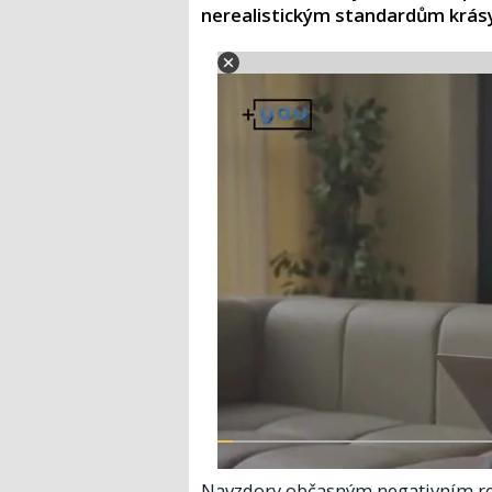
nerealistickým standardům krásy 
Navzdory občasným negativním re