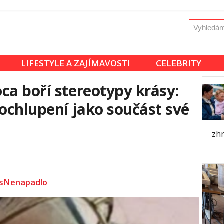
LIFESTYLE A ZAJÍMAVOSTI
CELEBRITY
ca boří stereotypy krásy:
 ochlupení jako součást své
zhr
sNenapadlo