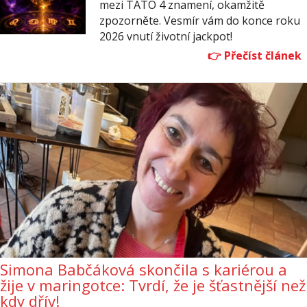
mezi TATO 4 znamení, okamžitě
zpozorněte. Vesmír vám do konce roku
2026 vnutí životní jackpot!
Simona Babčáková skončila s kariérou a
žije v maringotce: Tvrdí, že je šťastnější než
kdy dřív!