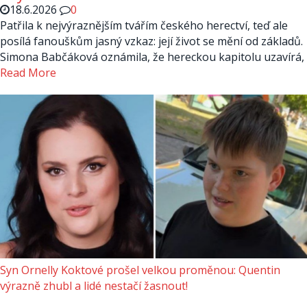
18.6.2026
0
Patřila k nejvýraznějším tvářím českého herectví, teď ale
posílá fanouškům jasný vzkaz: její život se mění od základů.
Simona Babčáková oznámila, že hereckou kapitolu uzavírá,
Read More
Syn Ornelly Koktové prošel velkou proměnou: Quentin
výrazně zhubl a lidé nestačí žasnout!