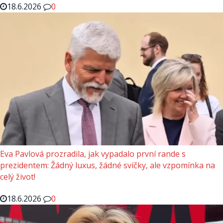
18.6.2026
0
Eva Pavlová prozradila, jak vypadalo první rande s
prezidentem: Žádný luxus, žádné svíčky, ale vzpomínka na
celý život!
18.6.2026
0