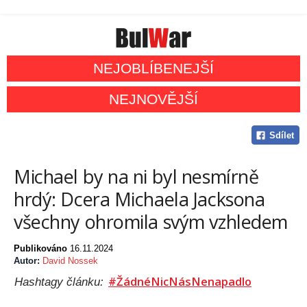
NEJOBLÍBENEJŠÍ
NEJNOVĚJŠÍ
Sdílet
Michael by na ni byl nesmírně
hrdý: Dcera Michaela Jacksona
všechny ohromila svým vzhledem
Publikováno
16.11.2024
Autor:
David Nossek
#ŽádnéNicNásNenapadlo
Hashtagy článku: