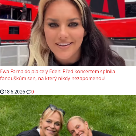
Ewa Farna dojala celý Eden: Před koncertem splnila
fanouškům sen, na který nikdy nezapomenou!
18.6.2026
0