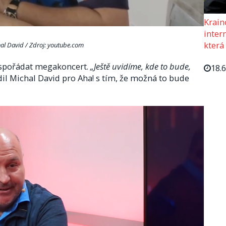
Krain
intern
která
al David / Zdroj: youtube.com
uspořádat megakoncert.
„Ještě uvidíme, kde to bude,
18.
il Michal David pro Aha! s tím, že možná to bude