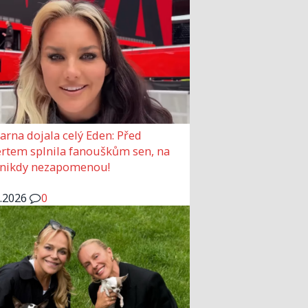
arna dojala celý Eden: Před
rtem splnila fanouškům sen, na
 nikdy nezapomenou!
6.2026
0