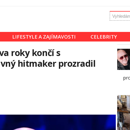
LIFESTYLE A ZAJÍMAVOSTI
CELEBRITY
va roky končí s
vný hitmaker prozradil
pr