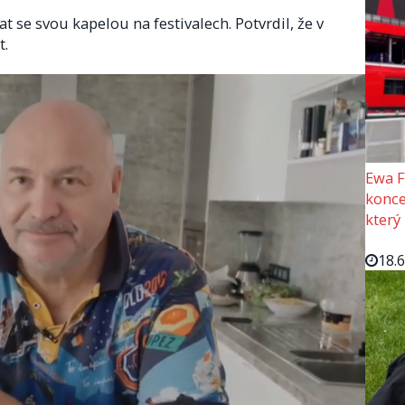
se svou kapelou na festivalech. Potvrdil, že v
t.
Ewa F
konce
který
18.