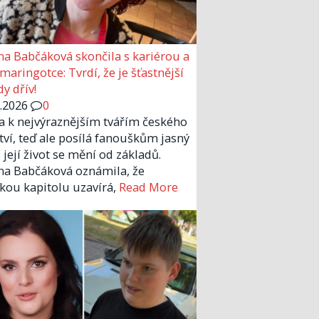
a Babčáková skončila s kariérou a
 maringotce: Tvrdí, že je šťastnější
y dřív!
6.2026
0
la k nejvýraznějším tvářím českého
tví, teď ale posílá fanouškům jasný
 její život se mění od základů.
a Babčáková oznámila, že
kou kapitolu uzavírá,
Read More