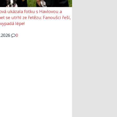
ová ukázala fotku s Havlovou a
et se utrhl ze řetězu: Fanoušci řeší,
 vypadá lépe!
6.2026
0