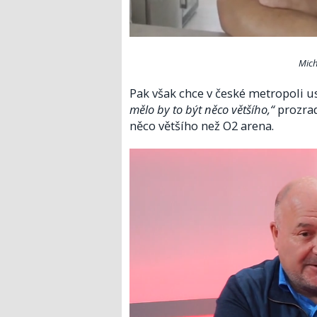
Mich
Pak však chce v české metropoli 
mělo by to být něco většího,“
prozrad
něco většího než O2 arena.