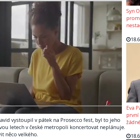
Syn O
promě
nesta
18.
Eva P
první
vid vystoupil v pátek na Prosecco fest, byl to jeho
žádné
 dvou letech v české metropoli koncertovat neplánuje.
it něco velkého.
18.