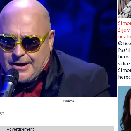
Simon
žije v
než kd
18.
Patři
herec
vzkaz:
Simon
herec
reklama
st
Advertisement