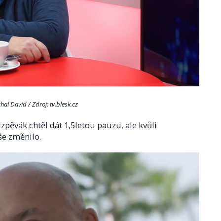
hal David / Zdroj: tv.blesk.cz
 zpěvák chtěl dát 1,5letou pauzu, ale kvůli
e změnilo.