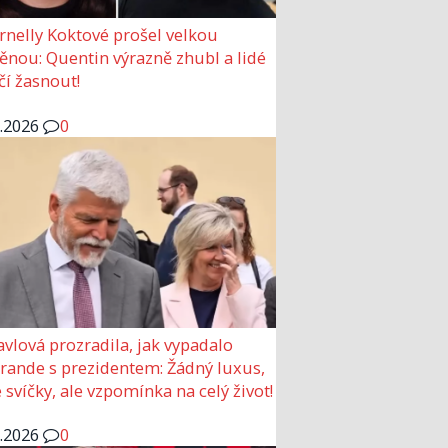
rnelly Koktové prošel velkou
nou: Quentin výrazně zhubl a lidé
čí žasnout!
6.2026
0
avlová prozradila, jak vypadalo
 rande s prezidentem: Žádný luxus,
 svíčky, ale vzpomínka na celý život!
6.2026
0