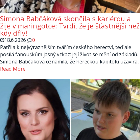
Simona Babčáková skončila s kariérou a
žije v maringotce: Tvrdí, že je šťastnější než
kdy dřív!
18.6.2026
0
Patřila k nejvýraznějším tvářím českého herectví, teď ale
posílá fanouškům jasný vzkaz: její život se mění od základů.
Simona Babčáková oznámila, že hereckou kapitolu uzavírá,
Read More