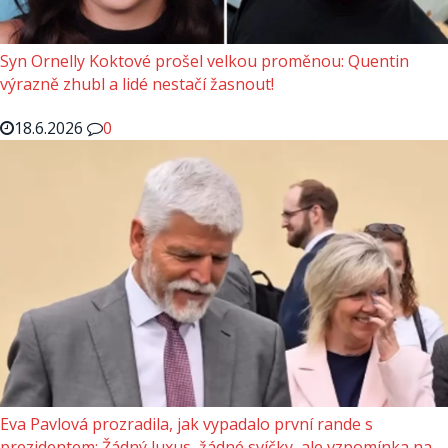
Syn Ornelly Koktové prošel velkou proměnou: Quentin
výrazně zhubl a lidé nestačí žasnout!
18.6.2026
0
Eva Pavlová prozradila, jak vypadalo první rande s
prezidentem: Žádný luxus, žádné svíčky, ale vzpomínka na