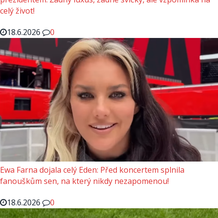
celý život!
18.6.2026
0
Ewa Farna dojala celý Eden: Před koncertem splnila
fanouškům sen, na který nikdy nezapomenou!
18.6.2026
0