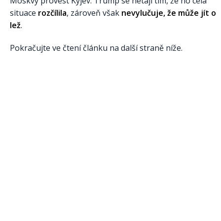
Moskvy provést Kyjev. Trump se netají tím, že ho celá
situace
rozčílila
, zároveň však
nevylučuje, že může jít o
lež
.
Pokračujte ve čtení článku na další straně níže.