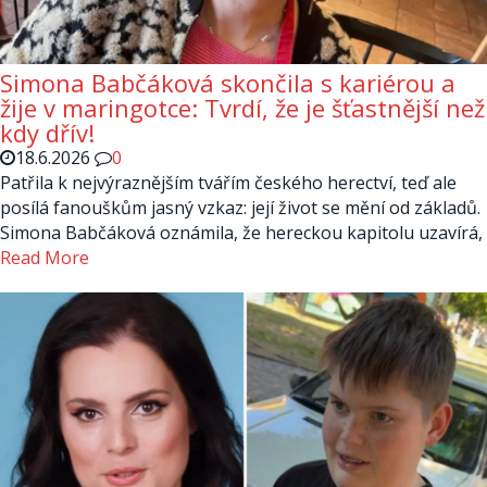
Simona Babčáková skončila s kariérou a
žije v maringotce: Tvrdí, že je šťastnější než
kdy dřív!
18.6.2026
0
Patřila k nejvýraznějším tvářím českého herectví, teď ale
posílá fanouškům jasný vzkaz: její život se mění od základů.
Simona Babčáková oznámila, že hereckou kapitolu uzavírá,
Read More