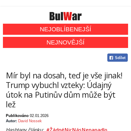
NEJOBLÍBENEJŠÍ
NEJNOVĚJŠÍ
Sdílet
Mír byl na dosah, teď je vše jinak!
Trump vybuchl vzteky: Údajný
útok na Putinův dům může být
lež
Publikováno
02.01.2026
Autor:
David Nossek
#ŽádnéNicNásNenapadlo
Hashtagy článku: