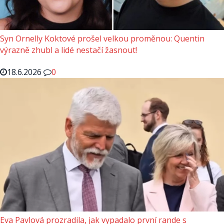
Syn Ornelly Koktové prošel velkou proměnou: Quentin
výrazně zhubl a lidé nestačí žasnout!
18.6.2026
0
Eva Pavlová prozradila, jak vypadalo první rande s