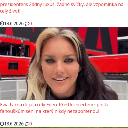
prezidentem: Žádný luxus, žádné svíčky, ale vzpomínka na
celý život!
18.6.2026
0
Ewa Farna dojala celý Eden: Před koncertem splnila
fanouškům sen, na který nikdy nezapomenou!
18.6.2026
0