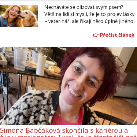
Necháváte se olizovat svým psem?
Většina lidí si myslí, že je to projev lásky
– veterináři ale říkají něco úplně jiného
Simona Babčáková skončila s kariérou a