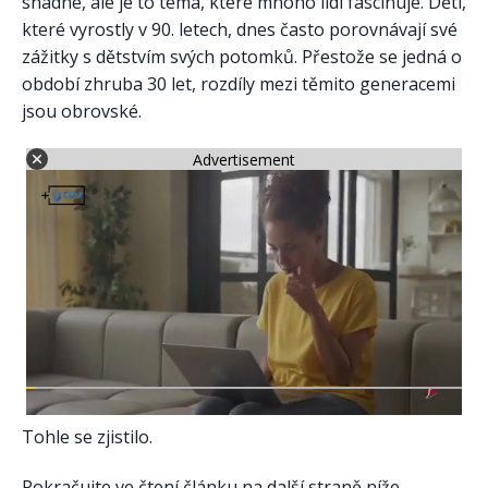
snadné, ale je to téma, které mnoho lidí fascinuje. Děti,
které vyrostly v 90. letech, dnes často porovnávají své
zážitky s dětstvím svých potomků. Přestože se jedná o
období zhruba 30 let, rozdíly mezi těmito generacemi
jsou obrovské.
Advertisement
Tohle se zjistilo.
Pokračujte ve čtení článku na další straně níže.