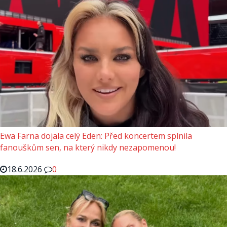
Ewa Farna dojala celý Eden: Před koncertem splnila
fanouškům sen, na který nikdy nezapomenou!
18.6.2026
0