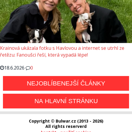
Krainová ukázala fotku s Havlovou a internet se utrhl ze
řetězu: Fanoušci řeší, která vypadá lépe!
18.6.2026
0
NEJOBLÍBENEJŠÍ ČLÁNKY
NA HLAVNÍ STRÁNKU
Copyright © Bulwar.cz (2013 - 2026)
All rights reserverd