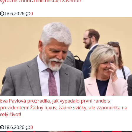
výrazně zhubl a lidé nestačí žasnout!
18.6.2026
0
Eva Pavlová prozradila, jak vypadalo první rande s
prezidentem: Žádný luxus, žádné svíčky, ale vzpomínka na
celý život!
18.6.2026
0