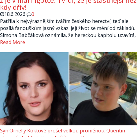
žije v maringotce: Tvrdí, že je šťastnější než
kdy dřív!
18.6.2026
0
Patřila k nejvýraznějším tvářím českého herectví, teď ale
posílá fanouškům jasný vzkaz: její život se mění od základů.
Simona Babčáková oznámila, že hereckou kapitolu uzavírá,
Read More
Syn Ornelly Koktové prošel velkou proměnou: Quentin