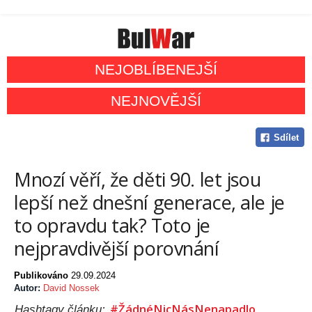
NEJOBLÍBENEJŠÍ
NEJNOVĚJŠÍ
Sdílet
Mnozí věří, že děti 90. let jsou
lepší než dnešní generace, ale je
to opravdu tak? Toto je
nejpravdivější porovnání
Publikováno
29.09.2024
Autor:
David Nossek
#ŽádnéNicNásNenapadlo
Hashtagy článku: