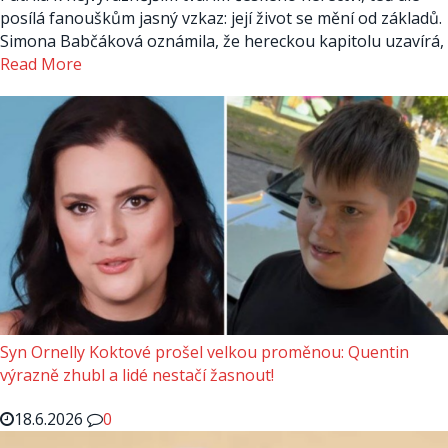
posílá fanouškům jasný vzkaz: její život se mění od základů.
Simona Babčáková oznámila, že hereckou kapitolu uzavírá,
Read More
Syn Ornelly Koktové prošel velkou proměnou: Quentin
výrazně zhubl a lidé nestačí žasnout!
18.6.2026
0