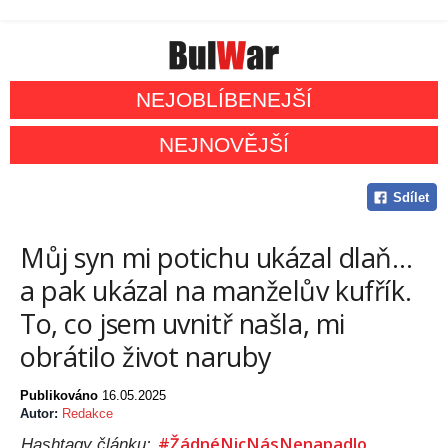
NEJOBLÍBENEJŠÍ
NEJNOVĚJŠÍ
Sdílet
Můj syn mi potichu ukázal dlaň…
a pak ukázal na manželův kufřík.
To, co jsem uvnitř našla, mi
obrátilo život naruby
Publikováno
16.05.2025
Autor:
Redakce
#ŽádnéNicNásNenapadlo
Hashtagy článku: