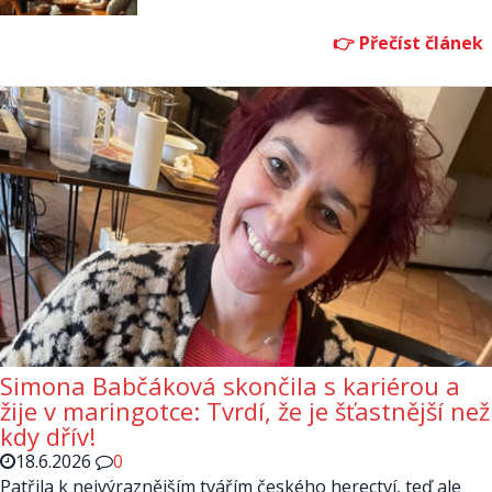
Simona Babčáková skončila s kariérou a
žije v maringotce: Tvrdí, že je šťastnější než
kdy dřív!
18.6.2026
0
Patřila k nejvýraznějším tvářím českého herectví, teď ale