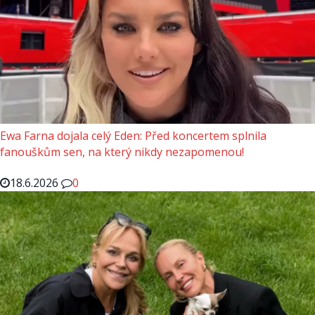
Ewa Farna dojala celý Eden: Před koncertem splnila
fanouškům sen, na který nikdy nezapomenou!
18.6.2026
0