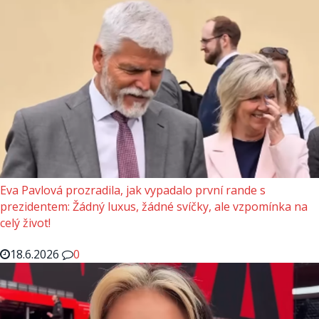
Eva Pavlová prozradila, jak vypadalo první rande s
prezidentem: Žádný luxus, žádné svíčky, ale vzpomínka na
celý život!
18.6.2026
0