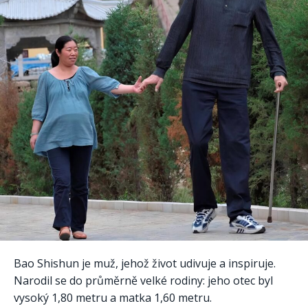
Bao Shishun je muž, jehož život udivuje a inspiruje.
Narodil se do průměrně velké rodiny: jeho otec byl
vysoký 1,80 metru a matka 1,60 metru.