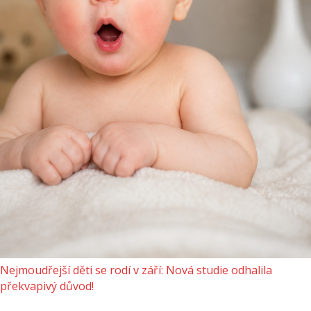
Nejmoudřejší děti se rodí v září: Nová studie odhalila
překvapivý důvod!