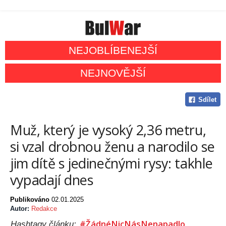
NEJOBLÍBENEJŠÍ
NEJNOVĚJŠÍ
Sdílet
Muž, který je vysoký 2,36 metru,
si vzal drobnou ženu a narodilo se
jim dítě s jedinečnými rysy: takhle
vypadají dnes
Publikováno
02.01.2025
Autor:
Redakce
#ŽádnéNicNásNenapadlo
Hashtagy článku: