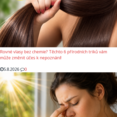
Rovné vlasy bez chemie? Těchto 6 přírodních triků vám
může změnit účes k nepoznání!
5.8.2026
0