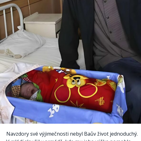
Navzdory své výjimečnosti nebyl Baův život jednoduchý.