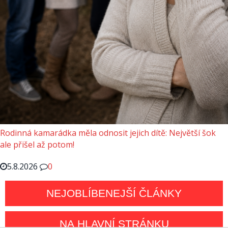
Rodinná kamarádka měla odnosit jejich dítě: Největší šok
ale přišel až potom!
5.8.2026
0
NEJOBLÍBENEJŠÍ ČLÁNKY
NA HLAVNÍ STRÁNKU