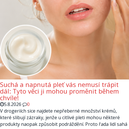
Suchá a napnutá pleť vás nemusí trápit
dál: Tyto věci ji mohou proměnit během
chvíle!
5.8.2026
0
V drogeriích sice najdete nepřeberné množství krémů,
které slibují zázraky, jenže u citlivé pleti mohou některé
produkty naopak způsobit podráždění. Proto řada lidí sahá