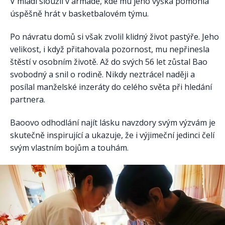
V mládí sloužil v armádě, kde mu jeho výška pomohla
úspěšně hrát v basketbalovém týmu.
Po návratu domů si však zvolil klidný život pastýře. Jeho
velikost, i když přitahovala pozornost, mu nepřinesla
štěstí v osobním životě. Až do svých 56 let zůstal Bao
svobodný a snil o rodině. Nikdy neztrácel naději a
posílal manželské inzeráty do celého světa při hledání
partnera.
Baoovo odhodlání najít lásku navzdory svým výzvám je
skutečně inspirující a ukazuje, že i výjimeční jedinci čelí
svým vlastním bojům a touhám.