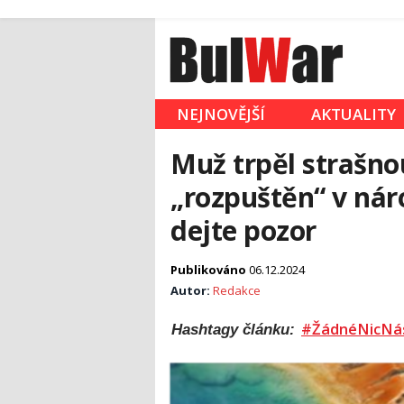
NEJNOVĚJŠÍ
AKTUALITY
Muž trpěl strašnou
„rozpuštěn“ v nár
dejte pozor
Publikováno
06.12.2024
Autor:
Redakce
#ŽádnéNicNá
Hashtagy článku: