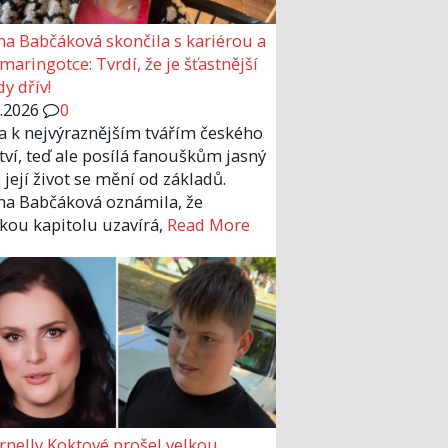
a Babčáková skončila s kariérou a
 maringotce: Tvrdí, že je šťastnější
y dřív!
6.2026
0
la k nejvýraznějším tvářím českého
tví, teď ale posílá fanouškům jasný
 její život se mění od základů.
a Babčáková oznámila, že
kou kapitolu uzavírá,
Read More
rnelly Koktové prošel velkou