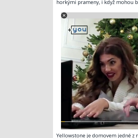
horkými prameny, i když mohou bý
Yellowstone je domovem jedné z n