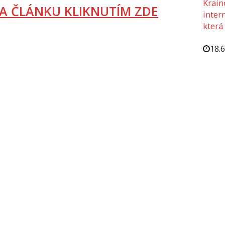
Krain
A ČLÁNKU KLIKNUTÍM ZDE
intern
která
18.