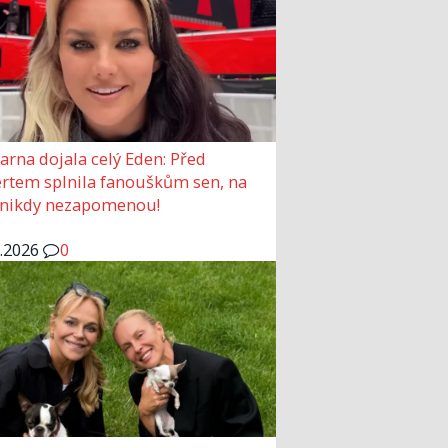
arna dojala celý Eden: Před
rtem splnila fanouškům sen, na
 nikdy nezapomenou!
6.2026
0