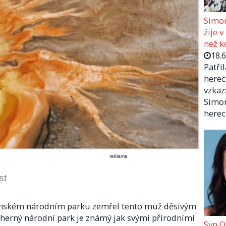
Simon
žije v
než kd
18.
Patři
herec
vzkaz:
Simon
herec
reklama
st
tonském národním parku zemřel tento muž děsivým
herný národní park je známý jak svými přírodními
Syn O