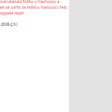
ová ukázala fotku s Havlovou a
et se utrhl ze řetězu: Fanoušci řeší,
 vypadá lépe!
6.2026
0