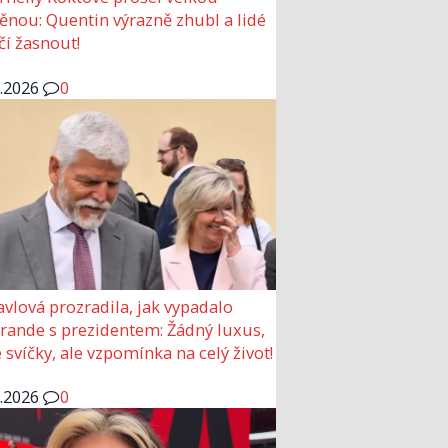
nou: Quentin výrazně zhubl a lidé
čí žasnout!
6.2026
0
avlová prozradila, jak vypadalo
 rande s prezidentem: Žádný luxus,
 svíčky, ale vzpomínka na celý život!
6.2026
0