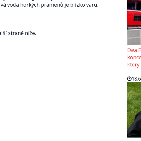
vá voda horkých pramenů je blízko varu.
lší straně níže.
Ewa F
konce
který
18.