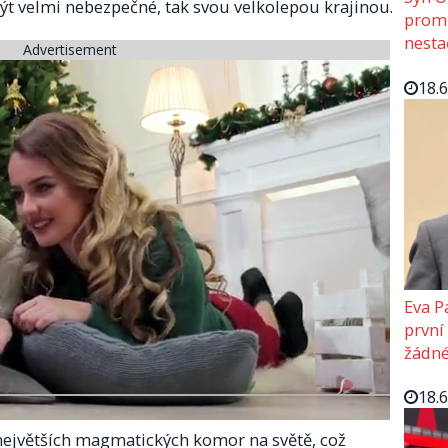
t velmi nebezpečné, tak svou velkolepou krajinou.
promě
nesta
Advertisement
18.
Eva P
první
žádné
18.
ejvětších magmatických komor na světě, což