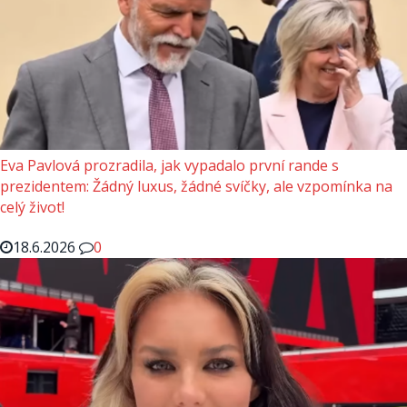
Eva Pavlová prozradila, jak vypadalo první rande s
prezidentem: Žádný luxus, žádné svíčky, ale vzpomínka na
celý život!
18.6.2026
0