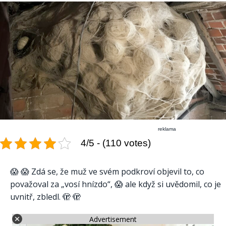
reklama
4/5 - (110 votes)
😱 😱 Zdá se, že muž ve svém podkroví objevil to, co
považoval za „vosí hnízdo“, 😱 ale když si uvědomil, co je
uvnitř, zbledl. 🫣 🫣
Advertisement