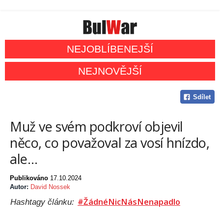
NEJOBLÍBENEJŠÍ
NEJNOVĚJŠÍ
Sdílet
Muž ve svém podkroví objevil
něco, co považoval za vosí hnízdo,
ale…
Publikováno
17.10.2024
Autor:
David Nossek
#ŽádnéNicNásNenapadlo
Hashtagy článku: