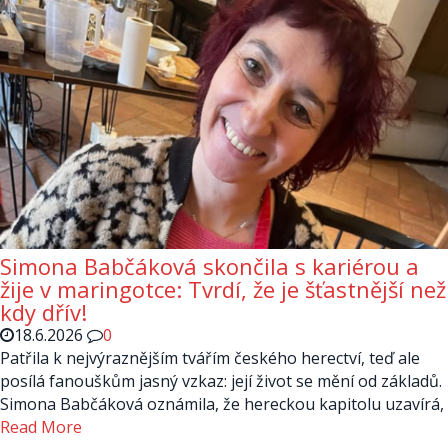
Simona Babčáková skončila s kariérou a
žije v maringotce: Tvrdí, že je šťastnější než
kdy dřív!
18.6.2026
0
Patřila k nejvýraznějším tvářím českého herectví, teď ale
posílá fanouškům jasný vzkaz: její život se mění od základů.
Simona Babčáková oznámila, že hereckou kapitolu uzavírá,
Read More