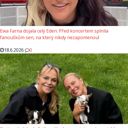
Ewa Farna dojala celý Eden: Před koncertem splnila
fanouškům sen, na který nikdy nezapomenou!
18.6.2026
0