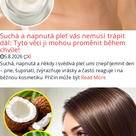
Suchá a napnutá pleť vás nemusí trápit
dál: Tyto věci ji mohou proměnit během
chvíle!
5.8.2026
0
Suchá, napnutá a někdy i svědivá pleť umí znepříjemnit den
– pne, šupinatí, zvýrazňuje vrásky a často reaguje i na
běžnou kosmetiku. Příčin může být
Read More