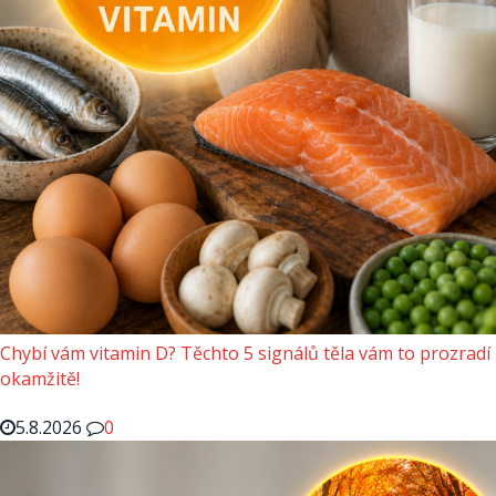
Chybí vám vitamin D? Těchto 5 signálů těla vám to prozradí
okamžitě!
5.8.2026
0