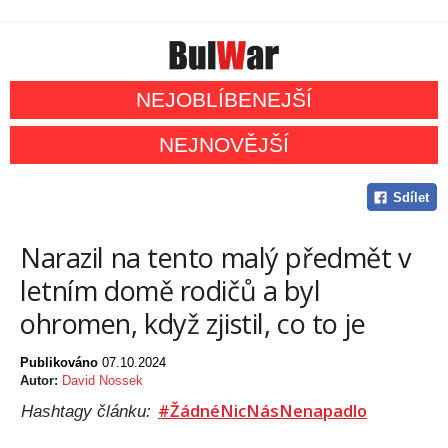
NEJOBLÍBENEJŠÍ
NEJNOVĚJŠÍ
Sdílet
Narazil na tento malý předmět v
letním domě rodičů a byl
ohromen, když zjistil, co to je
Publikováno
07.10.2024
Autor:
David Nossek
#ŽádnéNicNásNenapadlo
Hashtagy článku: