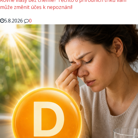
může změnit účes k nepoznání!
5.8.2026
0