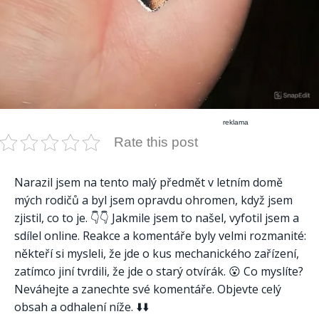
reklama
Rate this post
Narazil jsem na tento malý předmět v letním domě
mých rodičů a byl jsem opravdu ohromen, když jsem
zjistil, co to je. 👇👇 Jakmile jsem to našel, vyfotil jsem a
sdílel online. Reakce a komentáře byly velmi rozmanité:
někteří si mysleli, že jde o kus mechanického zařízení,
zatímco jiní tvrdili, že jde o starý otvírák. 😮 Co myslíte?
Neváhejte a zanechte své komentáře. Objevte celý
obsah a odhalení níže. ⬇️⬇️