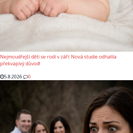
Nejmoudřejší děti se rodí v září: Nová studie odhalila
překvapivý důvod!
5.8.2026
0