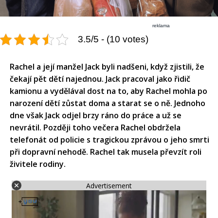
reklama
3.5/5 - (10 votes)
Rachel a její manžel Jack byli nadšeni, když zjistili, že
čekají pět dětí najednou. Jack pracoval jako řidič
kamionu a vydělával dost na to, aby Rachel mohla po
narození dětí zůstat doma a starat se o ně. Jednoho
dne však Jack odjel brzy ráno do práce a už se
nevrátil. Později toho večera Rachel obdržela
telefonát od policie s tragickou zprávou o jeho smrti
při dopravní nehodě. Rachel tak musela převzít roli
živitele rodiny.​
Advertisement