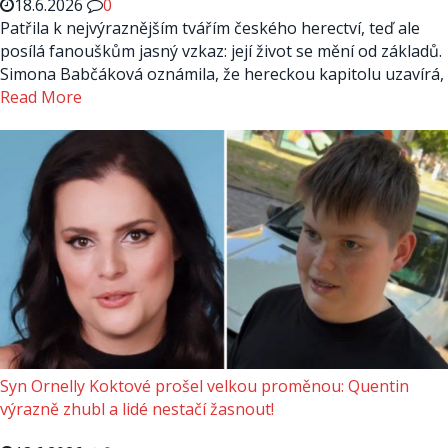
18.6.2026
0
Patřila k nejvýraznějším tvářím českého herectví, teď ale
posílá fanouškům jasný vzkaz: její život se mění od základů.
Simona Babčáková oznámila, že hereckou kapitolu uzavírá,
Read More
Syn Ornelly Koktové prošel velkou proměnou: Quentin
výrazně zhubl a lidé nestačí žasnout!