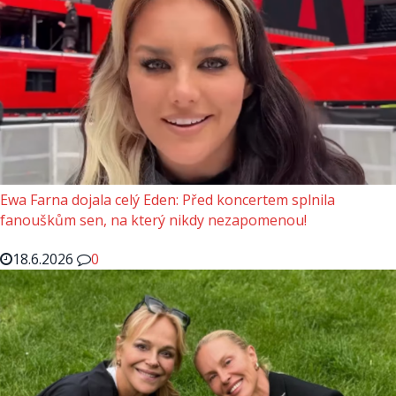
Ewa Farna dojala celý Eden: Před koncertem splnila
fanouškům sen, na který nikdy nezapomenou!
18.6.2026
0