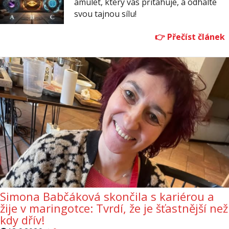
amulet, který vás přitahuje, a odhalte
svou tajnou sílu!
Simona Babčáková skončila s kariérou a
žije v maringotce: Tvrdí, že je šťastnější než
kdy dřív!