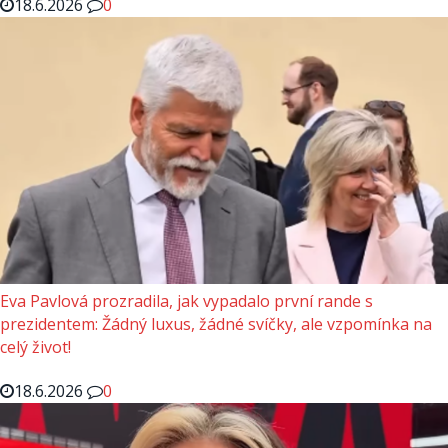
18.6.2026
0
Eva Pavlová prozradila, jak vypadalo první rande s
prezidentem: Žádný luxus, žádné svíčky, ale vzpomínka na
celý život!
18.6.2026
0