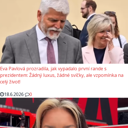
Eva Pavlová prozradila, jak vypadalo první rande s
prezidentem: Žádný luxus, žádné svíčky, ale vzpomínka na
celý život!
18.6.2026
0