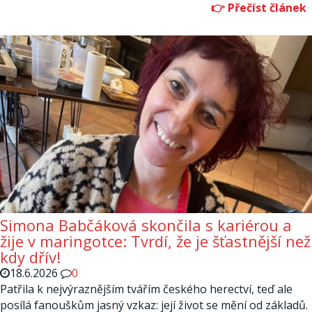
Simona Babčáková skončila s kariérou a
žije v maringotce: Tvrdí, že je šťastnější než
kdy dřív!
18.6.2026
0
Patřila k nejvýraznějším tvářím českého herectví, teď ale
posílá fanouškům jasný vzkaz: její život se mění od základů.