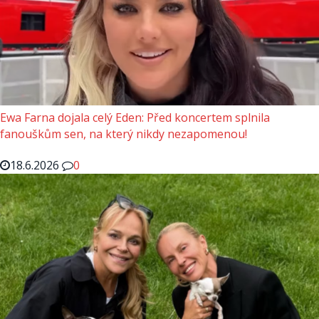
Ewa Farna dojala celý Eden: Před koncertem splnila
fanouškům sen, na který nikdy nezapomenou!
18.6.2026
0