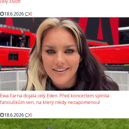
celý život!
18.6.2026
0
Ewa Farna dojala celý Eden: Před koncertem splnila
fanouškům sen, na který nikdy nezapomenou!
18.6.2026
0