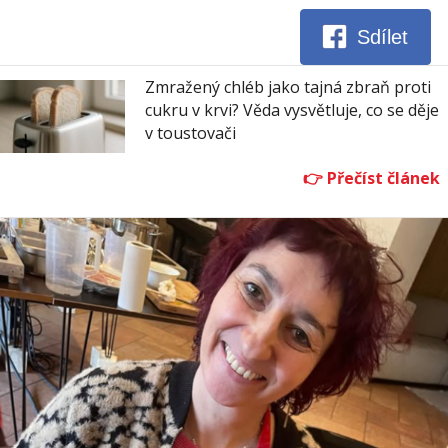
Sdílet
Zmražený chléb jako tajná zbraň proti
cukru v krvi? Věda vysvětluje, co se děje
v toustovači