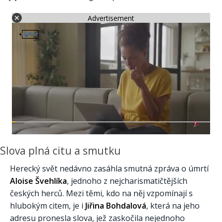
Advertisement
Slova plná citu a smutku
Herecký svět nedávno zasáhla smutná zpráva o úmrtí
Aloise Švehlíka
, jednoho z nejcharismatičtějších
českých herců. Mezi těmi, kdo na něj vzpomínají s
hlubokým citem, je i
Jiřina Bohdalová
, která na jeho
adresu pronesla slova, jež zaskočila nejednoho