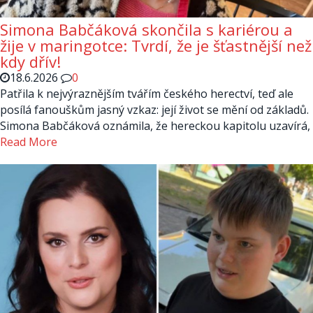
Simona Babčáková skončila s kariérou a
žije v maringotce: Tvrdí, že je šťastnější než
kdy dřív!
18.6.2026
0
Patřila k nejvýraznějším tvářím českého herectví, teď ale
posílá fanouškům jasný vzkaz: její život se mění od základů.
Simona Babčáková oznámila, že hereckou kapitolu uzavírá,
Read More