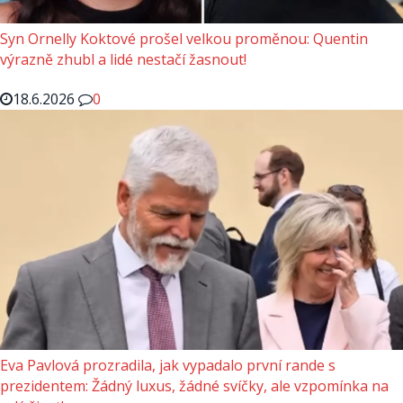
Syn Ornelly Koktové prošel velkou proměnou: Quentin
výrazně zhubl a lidé nestačí žasnout!
18.6.2026
0
Eva Pavlová prozradila, jak vypadalo první rande s
prezidentem: Žádný luxus, žádné svíčky, ale vzpomínka na