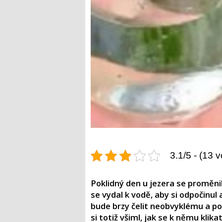
3.1/5 - (13 v
Poklidný den u jezera se proměni
se vydal k vodě, aby si odpočinul 
bude brzy čelit neobvyklému a p
si totiž všiml, jak se k němu klik