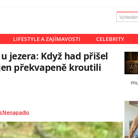
LIFESTYLE A ZAJÍMAVOSTI
CELEBRITY
u jezera: Když had přišel
jen překvapeně kroutili
mus
sNenapadlo