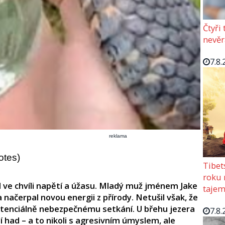
Čtyři
nevěr
7.8.
reklama
otes)
Tibet
roku 
l ve chvíli napětí a úžasu. Mladý muž jménem Jake
tajem
a načerpal novou energii z přírody. Netušil však, že
otenciálně nebezpečnému setkání. U břehu jezera
7.8.
atí had – a to nikoli s agresivním úmyslem, ale