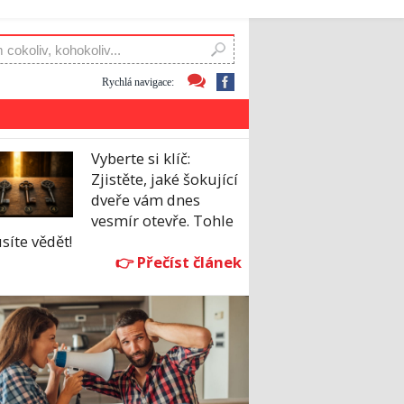
Rychlá navigace:
Vyberte si klíč:
Zjistěte, jaké šokující
dveře vám dnes
vesmír otevře. Tohle
íte vědět!