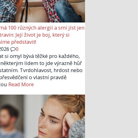
má 100 různých alergií a smí jíst jen
ravin: Její život je boj, který si
me představit!
2026
0
at si omyl bývá těžké pro každého,
 některým lidem to jde výrazně hůř
statním. Tvrdohlavost, hrdost nebo
 přesvědčení o vlastní pravdě
žou
Read More