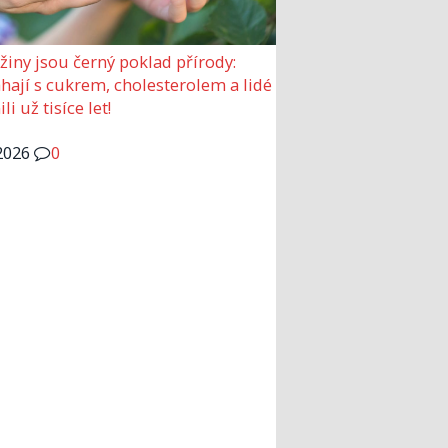
žiny jsou černý poklad přírody:
ají s cukrem, cholesterolem a lidé
ili už tisíce let!
2026
0