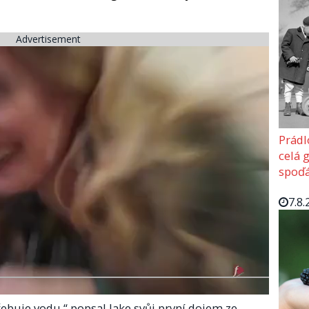
Advertisement
Prádl
celá 
spoďá
7.8.
třebuje vodu,“ popsal Jake svůj první dojem ze