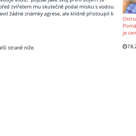
m před zvířetem mu skutečně podal misku s vodou.
vil žádné známky agrese, ale klidně přistoupil k
Ostru
Pomáh
je cen
7.8.
lší straně níže.