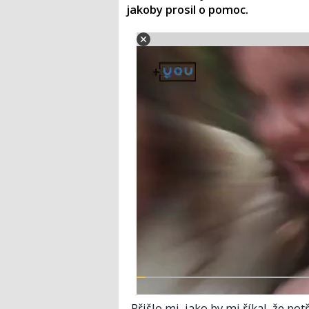
jakoby prosil o pomoc.
„Přišlo mi, jako by mi říkal, že po