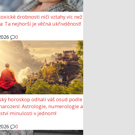
 toxické drobnosti ničí vztahy víc než
a: Ta nejhorší je věčná ukřivděnost!
2026
0
ský horoskop odhalí váš osud podle
narození: Astrologie, numerologie a
ství minulosti v jednom!
2026
0