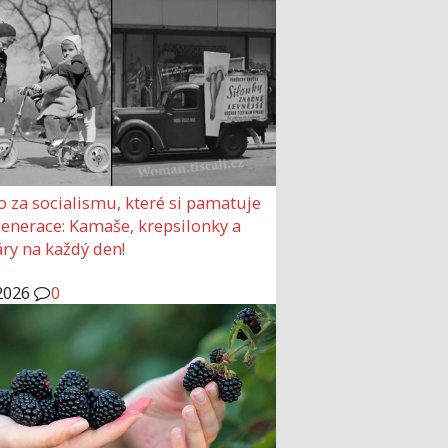
o za socialismu, které si pamatuje
generace: Kamaše, krepsilonky a
ry na každý den!
2026
0