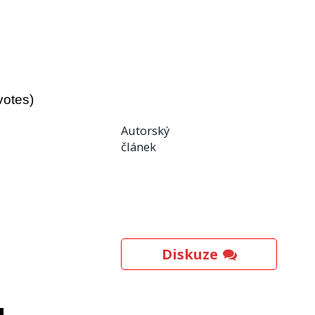
votes)
Autorský
článek
Diskuze