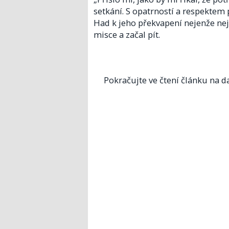
setkání. S opatrností a respekte
Had k jeho překvapení nejenže neje
misce a začal pít.
Pokračujte ve čtení článku na da