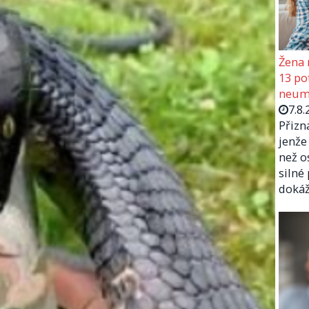
Žena 
13 pot
neumí
7.8.
Přizn
jenže
než o
silné
doká