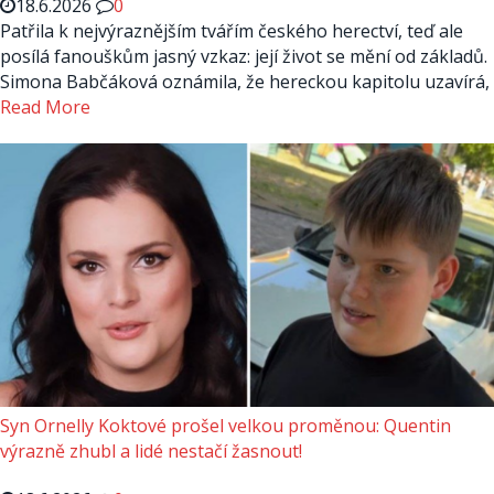
18.6.2026
0
Patřila k nejvýraznějším tvářím českého herectví, teď ale
posílá fanouškům jasný vzkaz: její život se mění od základů.
Simona Babčáková oznámila, že hereckou kapitolu uzavírá,
Read More
Syn Ornelly Koktové prošel velkou proměnou: Quentin
výrazně zhubl a lidé nestačí žasnout!