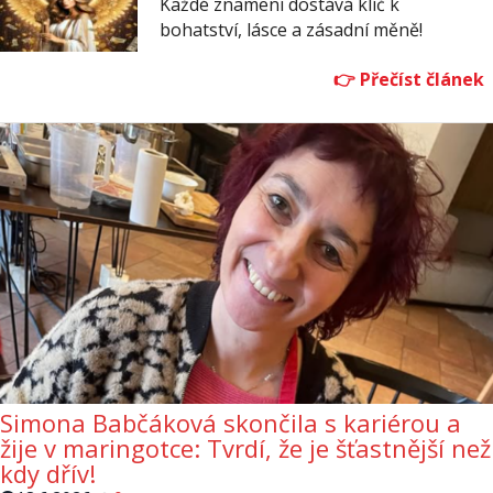
Každé znamení dostává klíč k
bohatství, lásce a zásadní měně!
Simona Babčáková skončila s kariérou a
žije v maringotce: Tvrdí, že je šťastnější než
kdy dřív!