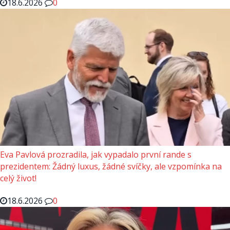
18.6.2026
0
Eva Pavlová prozradila, jak vypadalo první rande s
prezidentem: Žádný luxus, žádné svíčky, ale vzpomínka na
celý život!
18.6.2026
0