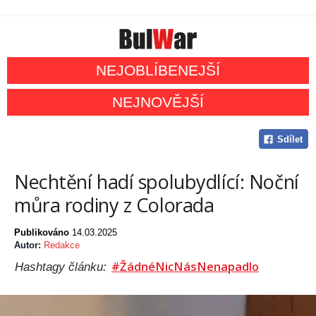
NEJOBLÍBENEJŠÍ
NEJNOVĚJŠÍ
Sdílet
Nechtění hadí spolubydlící: Noční
můra rodiny z Colorada
Publikováno
14.03.2025
Autor:
Redakce
#ŽádnéNicNásNenapadlo
Hashtagy článku: