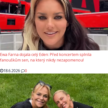
Ewa Farna dojala celý Eden: Před koncertem splnila
fanouškům sen, na který nikdy nezapomenou!
18.6.2026
0