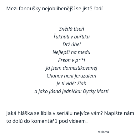
Mezi fanoušky nejoblíbenější se jistě řadí:
Snědá tíseň
Ťuknutí v buřtíku
Drž úhel
Nejlepší na medu
Freon v p**i
Já jsem domestikovanej
Chanov není Jeruzalém
Je ti vidět žlab
a jako jásná jednička: Dycky Most!
Jaká hláška se líbila v seriálu nejvíce vám? Napište nám
to dolů do komentářů pod videem...
reklama