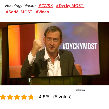
#CZ/SK
#Dycky MOST!
Hashtagy článku:
#Seriál MOST
#Video
reklama
4.8/5 - (5 votes)