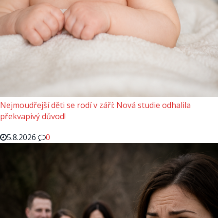
Nejmoudřejší děti se rodí v září: Nová studie odhalila
překvapivý důvod!
5.8.2026
0