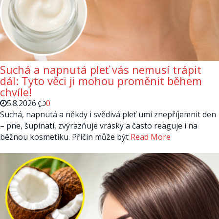
Suchá a napnutá pleť vás nemusí trápit
dál: Tyto věci ji mohou proměnit během
chvíle!
5.8.2026
0
Suchá, napnutá a někdy i svědivá pleť umí znepříjemnit den
– pne, šupinatí, zvýrazňuje vrásky a často reaguje i na
běžnou kosmetiku. Příčin může být
Read More