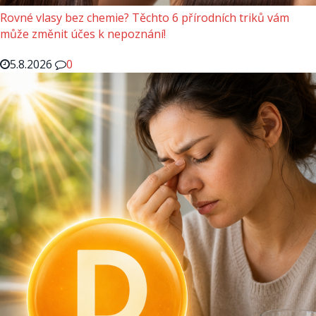
Rovné vlasy bez chemie? Těchto 6 přírodních triků vám
může změnit účes k nepoznání!
5.8.2026
0