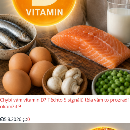
Chybí vám vitamin D? Těchto 5 signálů těla vám to prozradí
okamžitě!
5.8.2026
0