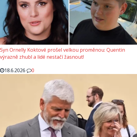
Syn Ornelly Koktové prošel velkou proměnou: Quentin
výrazně zhubl a lidé nestačí žasnout!
18.6.2026
0