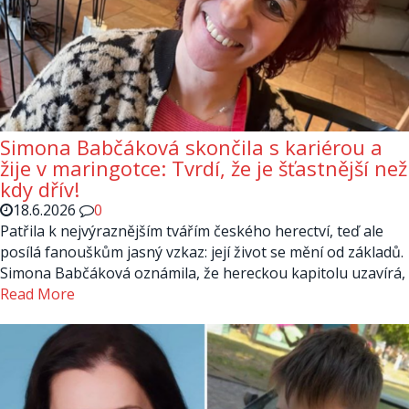
Simona Babčáková skončila s kariérou a
žije v maringotce: Tvrdí, že je šťastnější než
kdy dřív!
18.6.2026
0
Patřila k nejvýraznějším tvářím českého herectví, teď ale
posílá fanouškům jasný vzkaz: její život se mění od základů.
Simona Babčáková oznámila, že hereckou kapitolu uzavírá,
Read More