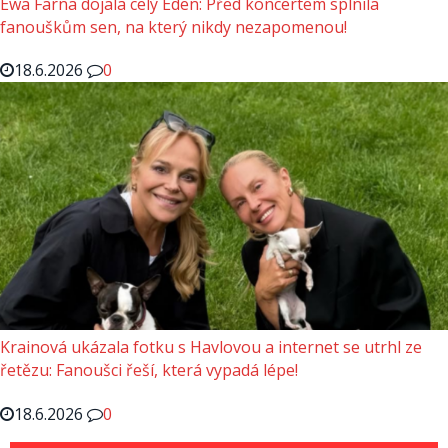
Ewa Farna dojala celý Eden: Před koncertem splnila
fanouškům sen, na který nikdy nezapomenou!
18.6.2026
0
Krainová ukázala fotku s Havlovou a internet se utrhl ze
řetězu: Fanoušci řeší, která vypadá lépe!
18.6.2026
0