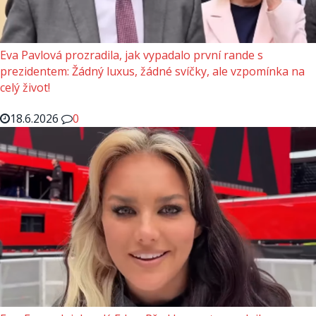
Eva Pavlová prozradila, jak vypadalo první rande s
prezidentem: Žádný luxus, žádné svíčky, ale vzpomínka na
celý život!
18.6.2026
0