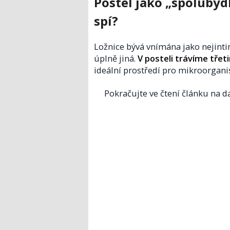
Postel jako „spolubydl
spí?
Ložnice bývá vnímána jako nejintim
úplně jiná.
V posteli trávíme třet
ideální prostředí pro mikroorgani
Pokračujte ve čtení článku na da