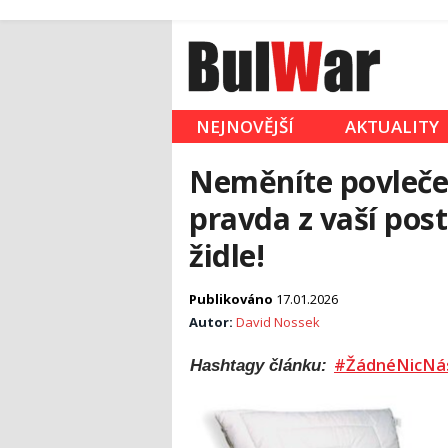
NEJNOVĚJŠÍ
AKTUALITY
Neměníte povlečen
pravda z vaší pos
židle!
Publikováno
17.01.2026
Autor:
David Nossek
#ŽádnéNicNá
Hashtagy článku: