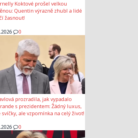
rnelly Koktové prošel velkou
nou: Quentin výrazně zhubl a lidé
čí žasnout!
6.2026
0
avlová prozradila, jak vypadalo
 rande s prezidentem: Žádný luxus,
 svíčky, ale vzpomínka na celý život!
6.2026
0