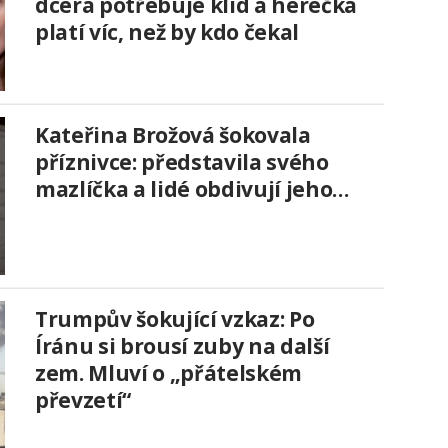
dcera potřebuje klid a herečka
platí víc, než by kdo čekal
Kateřina Brožová šokovala
příznivce: představila svého
mazlíčka a lidé obdivují jeho…
Trumpův šokující vzkaz: Po
Íránu si brousí zuby na další
zem. Mluví o „přátelském
převzetí“