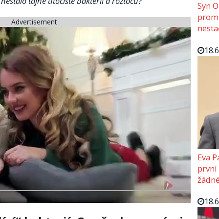
 nestalo tajné útočiště bakterií a roztočů?
Syn O
promě
Advertisement
nesta
18.
Eva P
první
žádné
18.