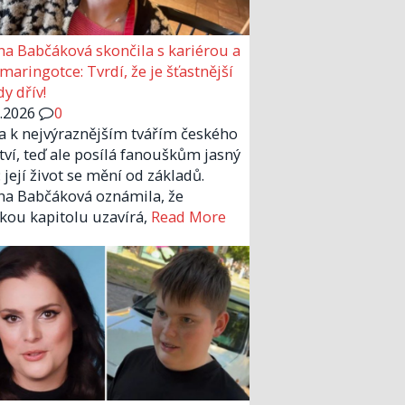
a Babčáková skončila s kariérou a
 maringotce: Tvrdí, že je šťastnější
y dřív!
6.2026
0
la k nejvýraznějším tvářím českého
tví, teď ale posílá fanouškům jasný
 její život se mění od základů.
a Babčáková oznámila, že
kou kapitolu uzavírá,
Read More