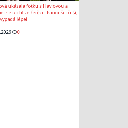
ová ukázala fotku s Havlovou a
et se utrhl ze řetězu: Fanoušci řeší,
 vypadá lépe!
6.2026
0