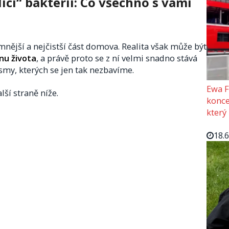
ící“ bakterií: Co všechno s vámi
nější a nejčistší část domova. Realita však může být
inu života
, a právě proto se z ní velmi snadno stává
smy, kterých se jen tak nezbavíme.
Ewa F
lší straně níže.
konce
který
18.