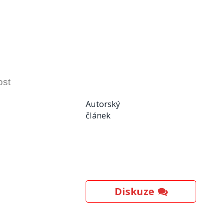
ost
Autorský
článek
Diskuze