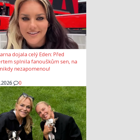
arna dojala celý Eden: Před
rtem splnila fanouškům sen, na
 nikdy nezapomenou!
6.2026
0