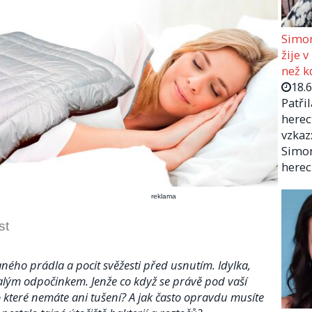
Simon
žije v
než kd
18.
Patři
herec
vzkaz:
Simon
herec
reklama
st
ného prádla a pocit svěžesti před usnutím. Idylka,
onalým odpočinkem. Jenže co když se právě pod vaší
 které nemáte ani tušení? A jak často opravdu musíte