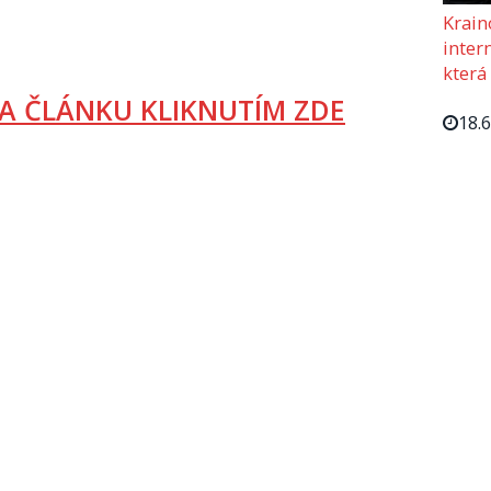
Krain
intern
která
A ČLÁNKU KLIKNUTÍM ZDE
18.