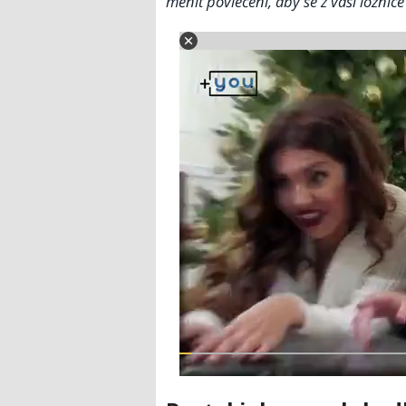
měnit povlečení, aby se z vaší ložnice