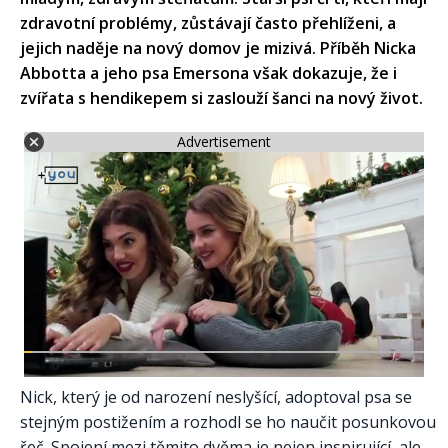
zdravotní problémy, zůstávají často přehlíženi, a
jejich naděje na nový domov je mizivá. Příběh Nicka
Abbotta a jeho psa Emersona však dokazuje, že i
zvířata s hendikepem si zaslouží šanci na nový život.
Advertisement
Nick, který je od narození neslyšící, adoptoval psa se
stejným postižením a rozhodl se ho naučit posunkovou
řeč. Spojení mezi těmito dvěma je nejen inspirující, ale