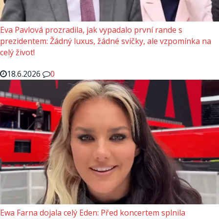
Eva Pavlová prozradila, jak vypadalo první rande s
prezidentem: Žádný luxus, žádné svíčky, ale vzpomínka na
celý život!
18.6.2026
0
Ewa Farna dojala celý Eden: Před koncertem splnila