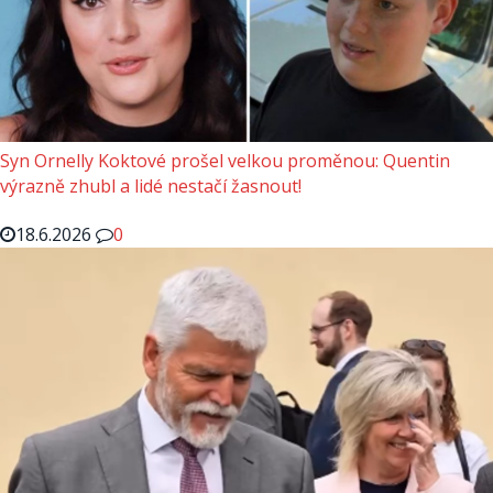
Syn Ornelly Koktové prošel velkou proměnou: Quentin
výrazně zhubl a lidé nestačí žasnout!
18.6.2026
0