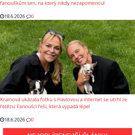
fanouškům sen, na který nikdy nezapomenou!
18.6.2026
0
Krainová ukázala fotku s Havlovou a internet se utrhl ze
řetězu: Fanoušci řeší, která vypadá lépe!
18.6.2026
0