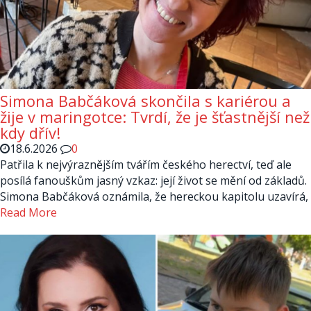
Simona Babčáková skončila s kariérou a
žije v maringotce: Tvrdí, že je šťastnější než
kdy dřív!
18.6.2026
0
Patřila k nejvýraznějším tvářím českého herectví, teď ale
posílá fanouškům jasný vzkaz: její život se mění od základů.
Simona Babčáková oznámila, že hereckou kapitolu uzavírá,
Read More