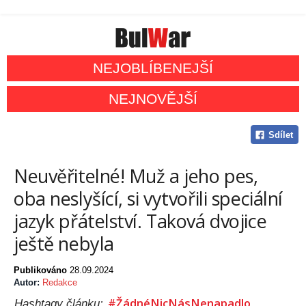
NEJOBLÍBENEJŠÍ
NEJNOVĚJŠÍ
Sdílet
Neuvěřitelné! Muž a jeho pes,
oba neslyšící, si vytvořili speciální
jazyk přátelství. Taková dvojice
ještě nebyla
Publikováno
28.09.2024
Autor:
Redakce
#ŽádnéNicNásNenapadlo
Hashtagy článku: