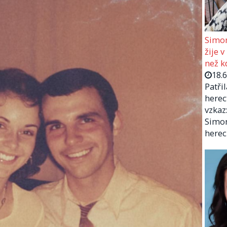
Simon
žije v
než kd
18.
Patři
herec
vzkaz:
Simon
herec