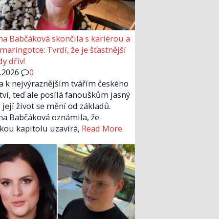
a Babčáková skončila s kariérou a
 maringotce: Tvrdí, že je šťastnější
y dřív!
6.2026
0
la k nejvýraznějším tvářím českého
tví, teď ale posílá fanouškům jasný
 její život se mění od základů.
a Babčáková oznámila, že
kou kapitolu uzavírá,
Read More