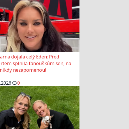
arna dojala celý Eden: Před
rtem splnila fanouškům sen, na
 nikdy nezapomenou!
6.2026
0