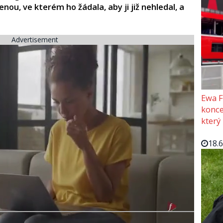
nou, ve kterém ho žádala, aby ji již nehledal, a
Advertisement
Ewa F
konce
který
18.