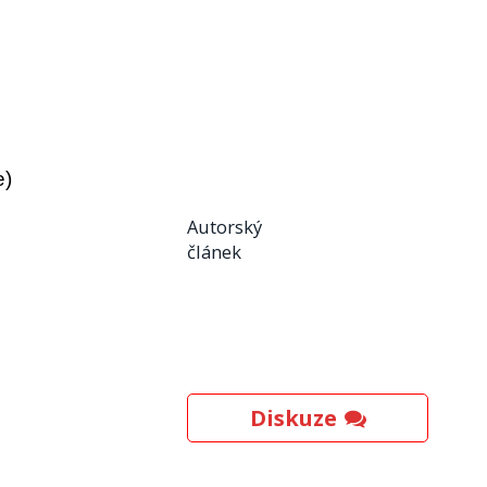
e)
Autorský
článek
Diskuze