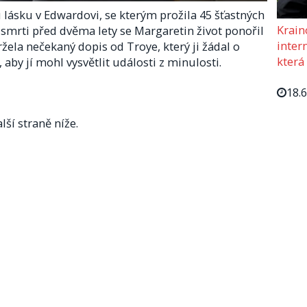
 lásku v Edwardovi, se kterým prožila 45 šťastných
Krain
 smrti před dvěma lety se Margaretin život ponořil
intern
ela nečekaný dopis od Troye, který ji žádal o
která
aby jí mohl vysvětlit události z minulosti.
18.
lší straně níže.