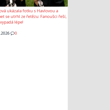
ová ukázala fotku s Havlovou a
et se utrhl ze řetězu: Fanoušci řeší,
 vypadá lépe!
6.2026
0