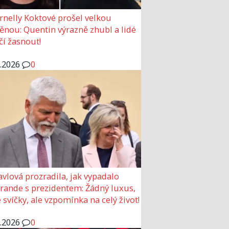
rnelly Koktové prošel velkou
nou: Quentin výrazně zhubl a lidé
čí žasnout!
6.2026
0
avlová prozradila, jak vypadalo
 rande s prezidentem: Žádný luxus,
 svíčky, ale vzpomínka na celý život!
6.2026
0