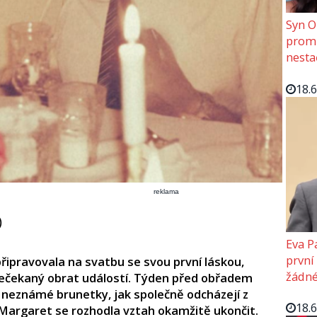
Syn O
promě
nesta
18.
reklama
)
Eva P
první
řipravovala na svatbu se svou první láskou,
žádné
 nečekaný obrat událostí. Týden před obřadem
 neznámé brunetky, jak společně odcházejí z
18.
argaret se rozhodla vztah okamžitě ukončit.