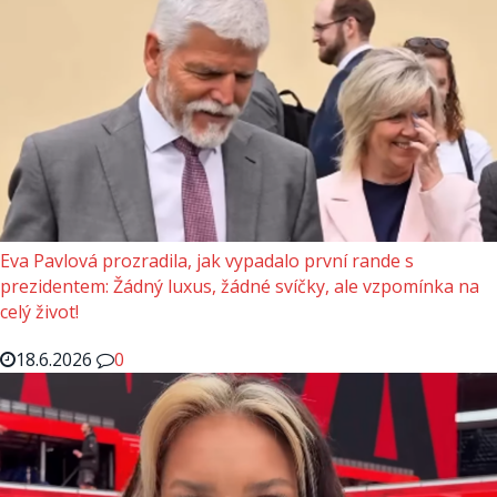
Eva Pavlová prozradila, jak vypadalo první rande s
prezidentem: Žádný luxus, žádné svíčky, ale vzpomínka na
celý život!
18.6.2026
0