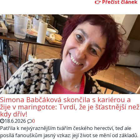
Simona Babčáková skončila s kariérou a
žije v maringotce: Tvrdí, že je šťastnější než
kdy dřív!
18.6.2026
0
Patřila k nejvýraznějším tvářím českého herectví, teď ale
posílá fanouškům jasný vzkaz: její život se mění od základů.