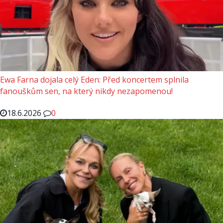
Ewa Farna dojala celý Eden: Před koncertem splnila
fanouškům sen, na který nikdy nezapomenou!
18.6.2026
0