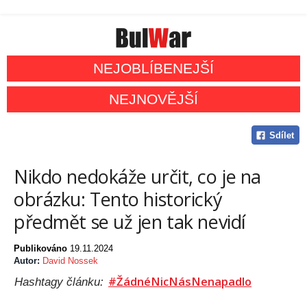
NEJOBLÍBENEJŠÍ
NEJNOVĚJŠÍ
Sdílet
Nikdo nedokáže určit, co je na
obrázku: Tento historický
předmět se už jen tak nevidí
Publikováno
19.11.2024
Autor:
David Nossek
#ŽádnéNicNásNenapadlo
Hashtagy článku: