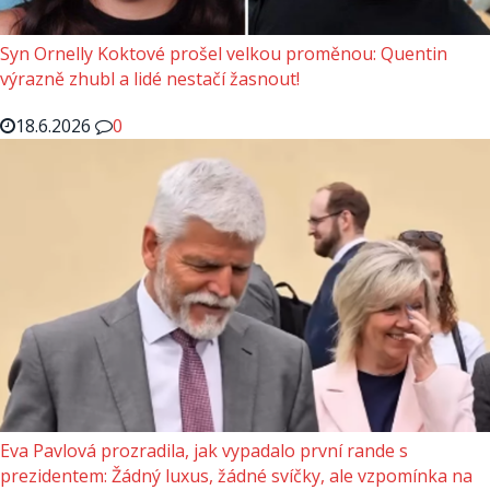
Syn Ornelly Koktové prošel velkou proměnou: Quentin
výrazně zhubl a lidé nestačí žasnout!
18.6.2026
0
Eva Pavlová prozradila, jak vypadalo první rande s
prezidentem: Žádný luxus, žádné svíčky, ale vzpomínka na