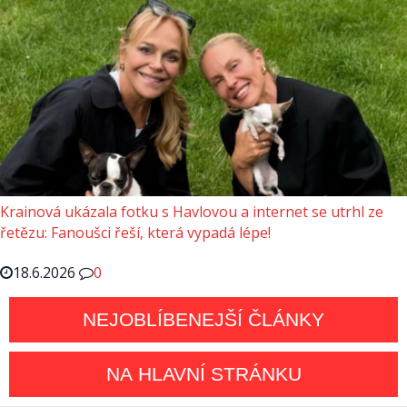
Krainová ukázala fotku s Havlovou a internet se utrhl ze
řetězu: Fanoušci řeší, která vypadá lépe!
18.6.2026
0
NEJOBLÍBENEJŠÍ ČLÁNKY
NA HLAVNÍ STRÁNKU