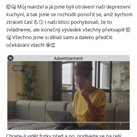
🤯🤐 Můj manžel a já jsme byli otrávení naší depresivní
kuchyní, a tak jsme se rozhodli ponořit se, aniž bychom
ztráceli čas! 💪😏 I naši blízcí pochybovali, že to
zvládneme, ale konečný výsledek všechny překvapil! 🤯
🤐 Všechno jsme si dělali sami a daleko předčili
očekávání všech! 🤩👏
Advertisement
Chcete-li vidět fotky před a po, podívejte se na celý