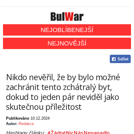
NEJOBLÍBENEJŠÍ
NEJNOVĚJŠÍ
Sdílet
Nikdo nevěřil, že by bylo možné
zachránit tento zchátralý byt,
dokud to jeden pár neviděl jako
skutečnou příležitost
Publikováno
10.12.2024
Autor:
Redakce
#ŽádnéNicNásNenapadlo
Hashtagy článku: