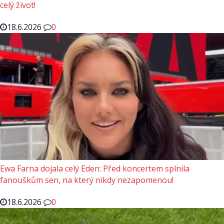
celý život!
18.6.2026
0
Ewa Farna dojala celý Eden: Před koncertem splnila
fanouškům sen, na který nikdy nezapomenou!
18.6.2026
0