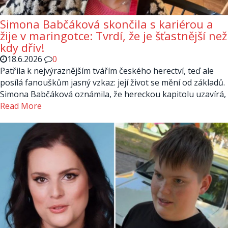
Simona Babčáková skončila s kariérou a
žije v maringotce: Tvrdí, že je šťastnější než
kdy dřív!
18.6.2026
0
Patřila k nejvýraznějším tvářím českého herectví, teď ale
posílá fanouškům jasný vzkaz: její život se mění od základů.
Simona Babčáková oznámila, že hereckou kapitolu uzavírá,
Read More