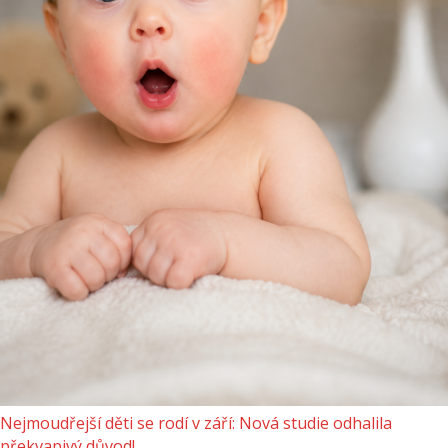
Nejmoudřejší děti se rodí v září: Nová studie odhalila
překvapivý důvod!