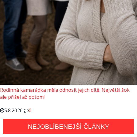
Rodinná kamarádka měla odnosit jejich dítě: Největší šok
ale přišel až potom!
5.8.2026
0
NEJOBLÍBENEJŠÍ ČLÁNKY