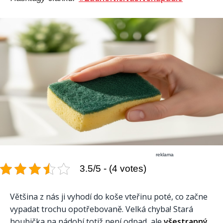
reklama
3.5/5 - (4 votes)
Většina z nás ji vyhodí do koše vteřinu poté, co začne
vypadat trochu opotřebovaně. Velká chyba! Stará
houbička na nádobí totiž není odpad, ale
všestranný