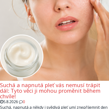
Suchá a napnutá pleť vás nemusí trápit
dál: Tyto věci ji mohou proměnit během
chvíle!
5.8.2026
0
Suchá, napnutá a někdy i svědivá pleť umí znepříjemnit den