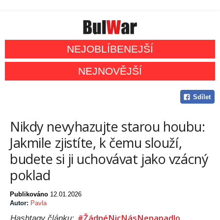
NEJOBLÍBENEJŠÍ
NEJNOVĚJŠÍ
Sdílet
Nikdy nevyhazujte starou houbu:
Jakmile zjistíte, k čemu slouží,
budete si ji uchovávat jako vzácný
poklad
Publikováno
12.01.2026
Autor:
Pavla
#ŽádnéNicNásNenapadlo
Hashtagy článku: