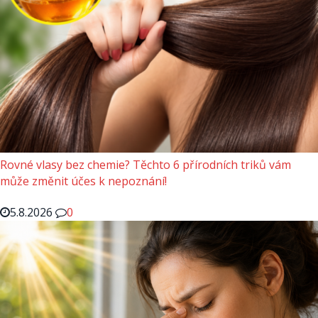
Rovné vlasy bez chemie? Těchto 6 přírodních triků vám
může změnit účes k nepoznání!
5.8.2026
0