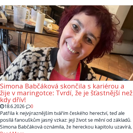
Simona Babčáková skončila s kariérou a
žije v maringotce: Tvrdí, že je šťastnější než
kdy dřív!
18.6.2026
0
Patřila k nejvýraznějším tvářím českého herectví, teď ale
posílá fanouškům jasný vzkaz: její život se mění od základů.
Simona Babčáková oznámila, že hereckou kapitolu uzavírá,