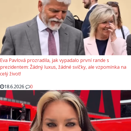
Eva Pavlová prozradila, jak vypadalo první rande s
prezidentem: Žádný luxus, žádné svíčky, ale vzpomínka na
celý život!
18.6.2026
0