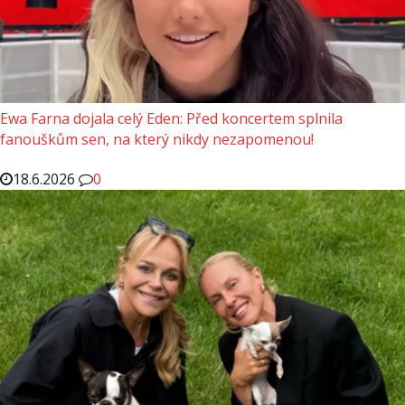
Ewa Farna dojala celý Eden: Před koncertem splnila
fanouškům sen, na který nikdy nezapomenou!
18.6.2026
0