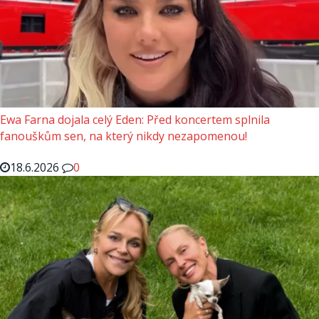
Ewa Farna dojala celý Eden: Před koncertem splnila
fanouškům sen, na který nikdy nezapomenou!
18.6.2026
0