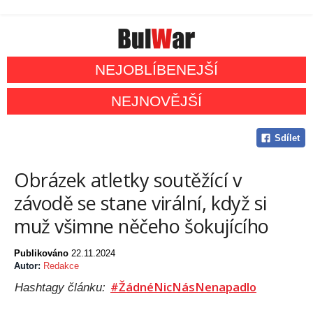
NEJOBLÍBENEJŠÍ
NEJNOVĚJŠÍ
Sdílet
Obrázek atletky soutěžící v
závodě se stane virální, když si
muž všimne něčeho šokujícího
Publikováno
22.11.2024
Autor:
Redakce
#ŽádnéNicNásNenapadlo
Hashtagy článku: