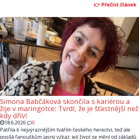
Simona Babčáková skončila s kariérou a
žije v maringotce: Tvrdí, že je šťastnější než
kdy dřív!
18.6.2026
0
Patřila k nejvýraznějším tvářím českého herectví, teď ale
posílá fanouškům jasný vzkaz: její život se mění od základů.