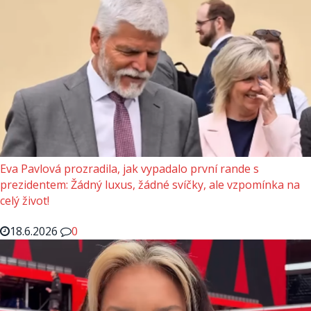
Eva Pavlová prozradila, jak vypadalo první rande s
prezidentem: Žádný luxus, žádné svíčky, ale vzpomínka na
celý život!
18.6.2026
0