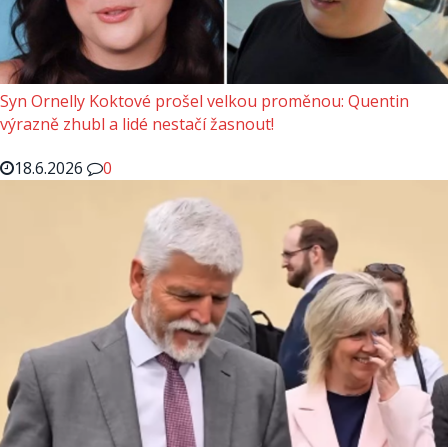
Syn Ornelly Koktové prošel velkou proměnou: Quentin
výrazně zhubl a lidé nestačí žasnout!
18.6.2026
0