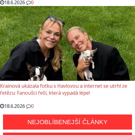
18.6.2026
0
Krainová ukázala fotku s Havlovou a internet se utrhl ze
řetězu: Fanoušci řeší, která vypadá lépe!
18.6.2026
0
NEJOBLÍBENEJŠÍ ČLÁNKY