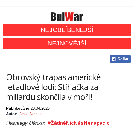
NEJOBLÍBENEJŠÍ
NEJNOVĚJŠÍ
Sdílet
Obrovský trapas americké
letadlové lodi: Stíhačka za
miliardu skončila v moři!
Publikováno
29.04.2025
Autor:
David Nossek
#ŽádnéNicNásNenapadlo
Hashtagy článku: