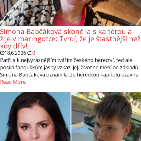
Simona Babčáková skončila s kariérou a
žije v maringotce: Tvrdí, že je šťastnější než
kdy dřív!
18.6.2026
0
Patřila k nejvýraznějším tvářím českého herectví, teď ale
posílá fanouškům jasný vzkaz: její život se mění od základů.
Simona Babčáková oznámila, že hereckou kapitolu uzavírá,
Read More