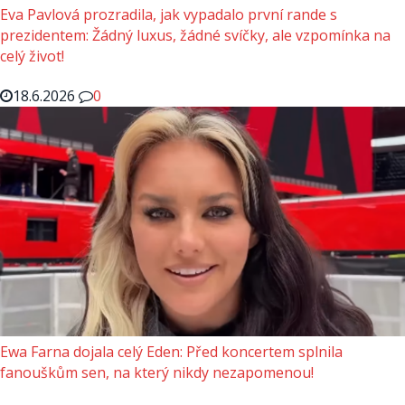
Eva Pavlová prozradila, jak vypadalo první rande s
prezidentem: Žádný luxus, žádné svíčky, ale vzpomínka na
celý život!
18.6.2026
0
Ewa Farna dojala celý Eden: Před koncertem splnila
fanouškům sen, na který nikdy nezapomenou!