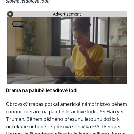
slavné letadlové lodi?
Advertisement
Drama na palubě letadlové lodi
Obrovský trapas potkal americké námořnictvo během
rutinní operace na palubě letadlové lodi USS Harry S.
Truman. Během běžného přesunu letounu došlo k
nečekané nehodě – špičková stíhačka F/A-18 Super
Hornet, jejíž hodnota přesahuje jednu miliardu korun,