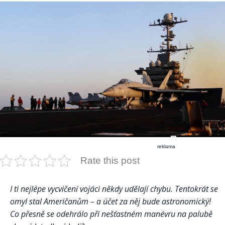
reklama
Rate this post
I ti nejlépe vycvičení vojáci někdy udělají chybu. Tentokrát se
omyl stal Američanům – a účet za něj bude astronomický!
Co přesně se odehrálo při nešťastném manévru na palubě