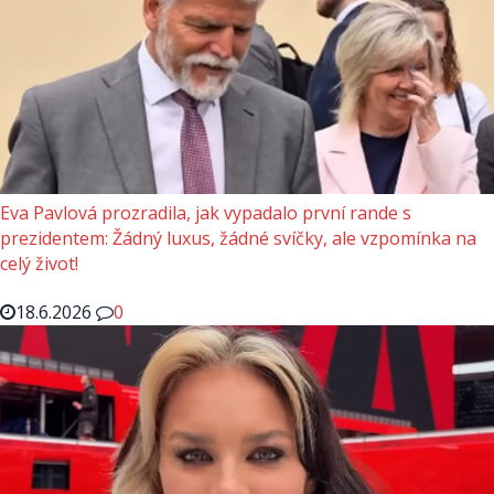
Eva Pavlová prozradila, jak vypadalo první rande s
prezidentem: Žádný luxus, žádné svíčky, ale vzpomínka na
celý život!
18.6.2026
0