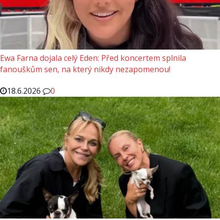
Ewa Farna dojala celý Eden: Před koncertem splnila
fanouškům sen, na který nikdy nezapomenou!
18.6.2026
0