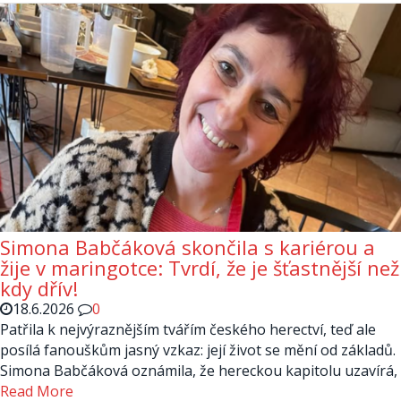
Simona Babčáková skončila s kariérou a
žije v maringotce: Tvrdí, že je šťastnější než
kdy dřív!
18.6.2026
0
Patřila k nejvýraznějším tvářím českého herectví, teď ale
posílá fanouškům jasný vzkaz: její život se mění od základů.
Simona Babčáková oznámila, že hereckou kapitolu uzavírá,
Read More