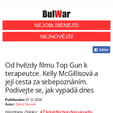
NEJOBLÍBENEJŠÍ
NEJNOVĚJŠÍ
Sdílet
Od hvězdy filmu Top Gun k
terapeutce. Kelly McGillisová a
její cesta za sebepoznáním.
Podívejte se, jak vypadá dnes
Publikováno
07.12.2024
Autor:
David Nossek
#ŽádnéNicNásNenapadlo
Hashtagy článku: