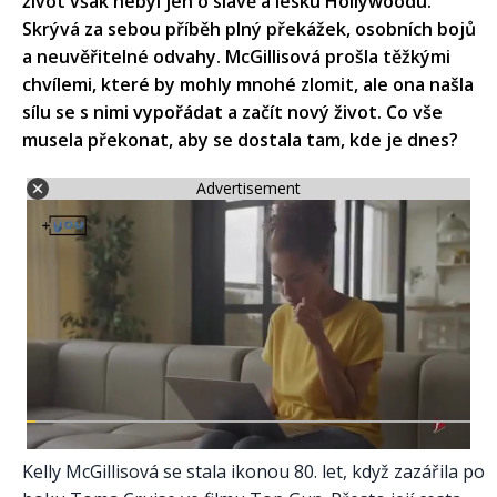
život však nebyl jen o slávě a lesku Hollywoodu.
Skrývá za sebou příběh plný překážek, osobních bojů
a neuvěřitelné odvahy. McGillisová prošla těžkými
chvílemi, které by mohly mnohé zlomit, ale ona našla
sílu se s nimi vypořádat a začít nový život. Co vše
musela překonat, aby se dostala tam, kde je dnes?
Advertisement
Kelly McGillisová se stala ikonou 80. let, když zazářila po