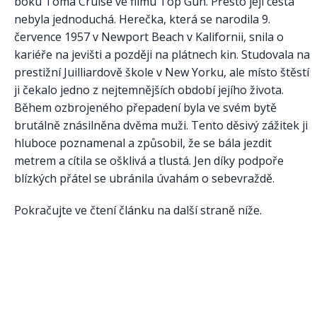
boku Toma Cruise ve filmu Top Gun. Přesto její cesta
nebyla jednoduchá. Herečka, která se narodila 9.
července 1957 v Newport Beach v Kalifornii, snila o
kariéře na jevišti a později na plátnech kin. Studovala na
prestižní Juilliardově škole v New Yorku, ale místo štěstí
ji čekalo jedno z nejtemnějších období jejího života.
Během ozbrojeného přepadení byla ve svém bytě
brutálně znásilněna dvěma muži. Tento děsivý zážitek ji
hluboce poznamenal a způsobil, že se bála jezdit
metrem a cítila se ošklivá a tlustá. Jen díky podpoře
blízkých přátel se ubránila úvahám o sebevraždě.
Pokračujte ve čtení článku na další straně níže.