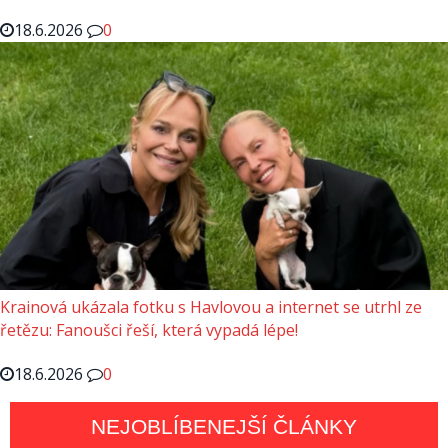
18.6.2026
0
Krainová ukázala fotku s Havlovou a internet se utrhl ze
řetězu: Fanoušci řeší, která vypadá lépe!
18.6.2026
0
NEJOBLÍBENEJŠÍ ČLÁNKY