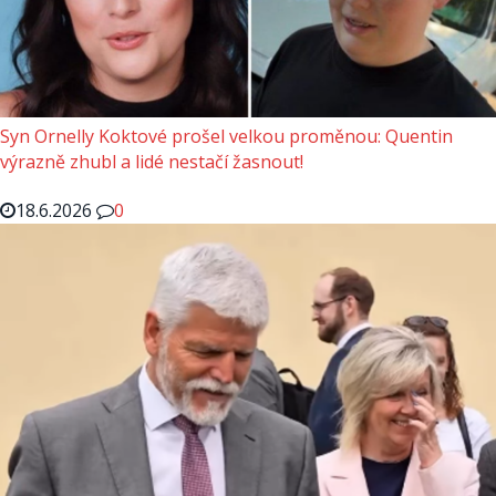
Syn Ornelly Koktové prošel velkou proměnou: Quentin
výrazně zhubl a lidé nestačí žasnout!
18.6.2026
0