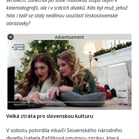
seriálech, zanechal po sobě hlubokou stopu nejen v
kinematografii, ale i v srdcích diváků. Kdo byl muž, jehož
hlas i tvář se staly nedílnou součástí československé
obrazovky?
Advertisement
Velká ztráta pro slovenskou kulturu
V sobotu potvrdila mluvčí Slovenského národního
divadla Izabela Pažítková smutnou zprávu, která