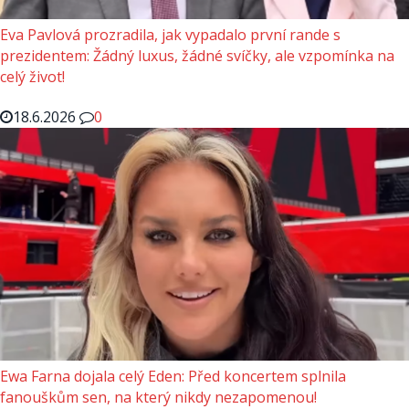
Eva Pavlová prozradila, jak vypadalo první rande s
prezidentem: Žádný luxus, žádné svíčky, ale vzpomínka na
celý život!
18.6.2026
0
Ewa Farna dojala celý Eden: Před koncertem splnila
fanouškům sen, na který nikdy nezapomenou!