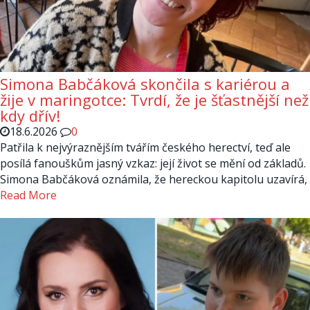
Simona Babčáková skončila s kariérou a
žije v maringotce: Tvrdí, že je šťastnější než
kdy dřív!
18.6.2026
0
Patřila k nejvýraznějším tvářím českého herectví, teď ale
posílá fanouškům jasný vzkaz: její život se mění od základů.
Simona Babčáková oznámila, že hereckou kapitolu uzavírá,
Read More