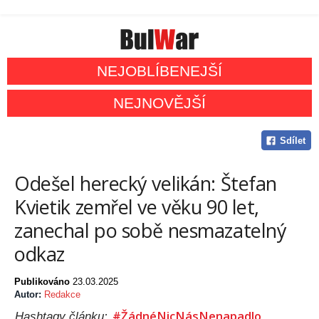
NEJOBLÍBENEJŠÍ
NEJNOVĚJŠÍ
Sdílet
Odešel herecký velikán: Štefan
Kvietik zemřel ve věku 90 let,
zanechal po sobě nesmazatelný
odkaz
Publikováno
23.03.2025
Autor:
Redakce
#ŽádnéNicNásNenapadlo
Hashtagy článku: