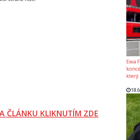
Ewa F
konce
který
18.
A ČLÁNKU KLIKNUTÍM ZDE