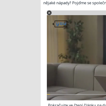
nějaké nápady? Pojďme se společně
Pokračujte ve čtení článku na da