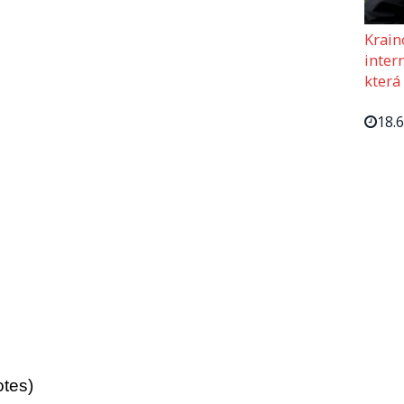
Krain
intern
která
18.
otes)