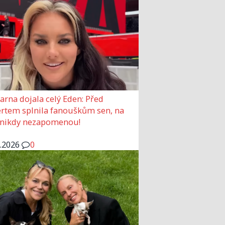
arna dojala celý Eden: Před
rtem splnila fanouškům sen, na
 nikdy nezapomenou!
6.2026
0