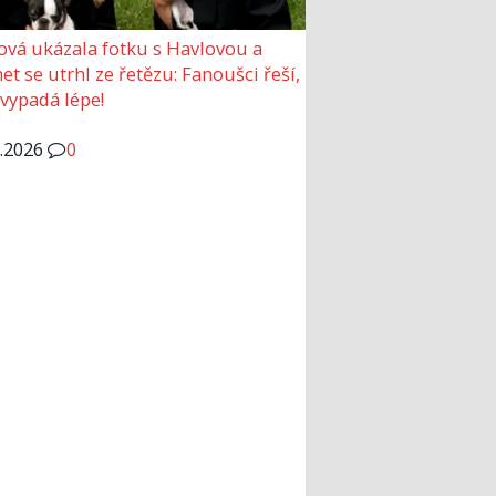
ová ukázala fotku s Havlovou a
et se utrhl ze řetězu: Fanoušci řeší,
 vypadá lépe!
6.2026
0