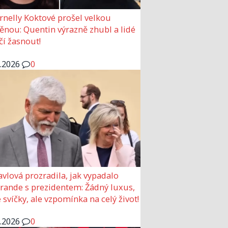
rnelly Koktové prošel velkou
nou: Quentin výrazně zhubl a lidé
čí žasnout!
6.2026
0
avlová prozradila, jak vypadalo
 rande s prezidentem: Žádný luxus,
 svíčky, ale vzpomínka na celý život!
6.2026
0