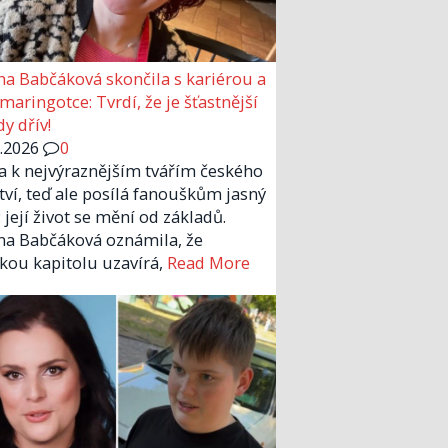
a Babčáková skončila s kariérou a
 maringotce: Tvrdí, že je šťastnější
y dřív!
6.2026
0
la k nejvýraznějším tvářím českého
tví, teď ale posílá fanouškům jasný
 její život se mění od základů.
a Babčáková oznámila, že
kou kapitolu uzavírá,
Read More