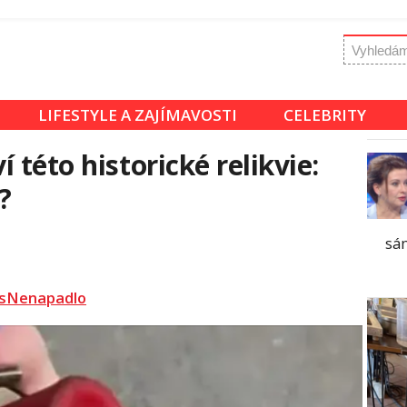
LIFESTYLE A ZAJÍMAVOSTI
CELEBRITY
 této historické relikvie:
?
sám
sNenapadlo