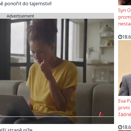
 ponořit do tajemství!
Syn O
Advertisement
promě
nesta
18.
Eva P
první
žádné
18.
lší straně níže.