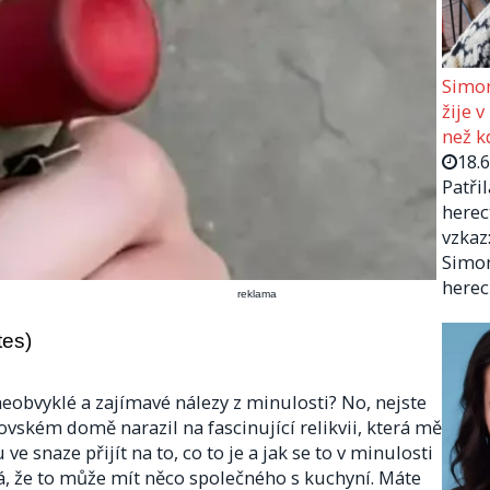
Simon
žije v
než kd
18.
Patři
herec
vzkaz:
Simon
herec
reklama
tes)
 neobvyklé a zajímavé nálezy z minulosti? No, nejste
ském domě narazil na fascinující relikvii, která mě
ve snaze přijít na to, co to je a jak se to v minulosti
ká, že to může mít něco společného s kuchyní. Máte