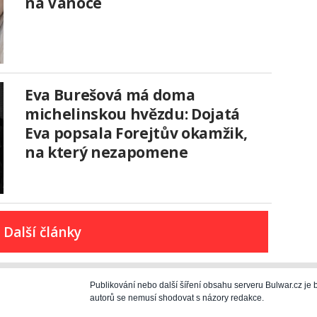
na Vánoce
Eva Burešová má doma
michelinskou hvězdu: Dojatá
Eva popsala Forejtův okamžik,
na který nezapomene
Další články
Publikování nebo další šíření obsahu serveru Bulwar.cz j
autorů se nemusí shodovat s názory redakce.