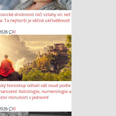
 toxické drobnosti ničí vztahy víc než
a: Ta nejhorší je věčná ukřivděnost!
2026
0
ský horoskop odhalí váš osud podle
narození: Astrologie, numerologie a
ství minulosti v jednom!
2026
0