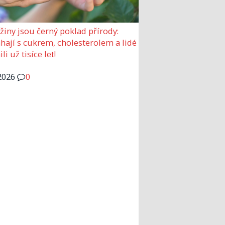
žiny jsou černý poklad přírody:
ají s cukrem, cholesterolem a lidé
ili už tisíce let!
2026
0