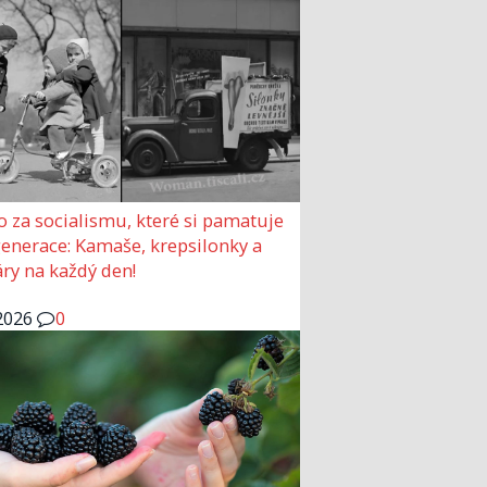
o za socialismu, které si pamatuje
generace: Kamaše, krepsilonky a
ry na každý den!
2026
0