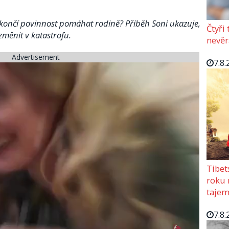
končí povinnost pomáhat rodině? Příběh Soni ukazuje,
Čtyři
měnit v katastrofu.
nevěr
Advertisement
7.8.
Tibet
roku 
tajem
7.8.