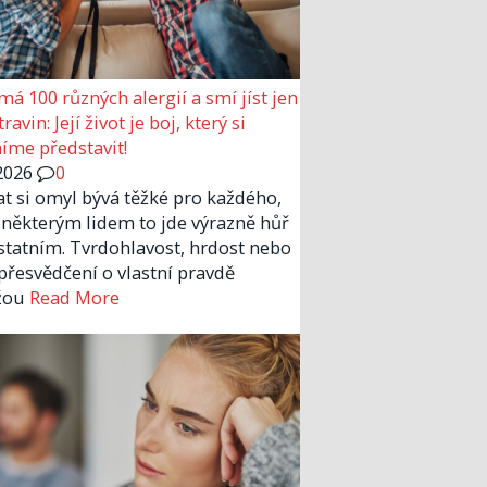
má 100 různých alergií a smí jíst jen
ravin: Její život je boj, který si
me představit!
2026
0
at si omyl bývá těžké pro každého,
 některým lidem to jde výrazně hůř
statním. Tvrdohlavost, hrdost nebo
 přesvědčení o vlastní pravdě
žou
Read More