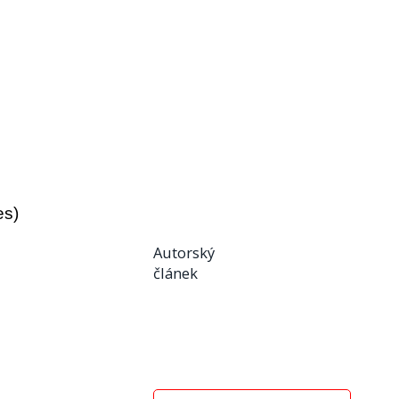
es)
Autorský
článek