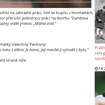
svítilo na zahradní práci, listí se kupilo v hromadách,
ovor přerušil poklidnou práci na dvorku. Standova
spleji viděl jméno:
„Máma volá.“
 matky Valentiny Pavlovny:
Prádl
Ivetu s dětmi. Je konec, její manžel ji vyhodil z bytu.“
celá 
spoďá
lší straně níže.
7.8.