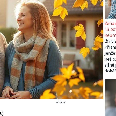
Žena 
13 pot
neumí
7.8.
Přizn
jenže
než o
silné
doká
reklama
s)