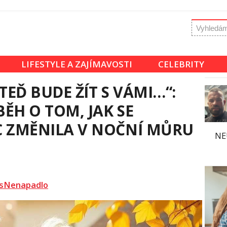
LIFESTYLE A ZAJÍMAVOSTI
CELEBRITY
TEĎ BUDE ŽÍT S VÁMI…“:
ĚH O TOM, JAK SE
 ZMĚNILA V NOČNÍ MŮRU
NE
sNenapadlo