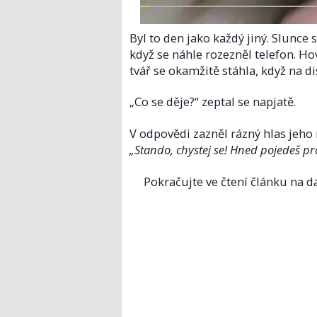
Byl to den jako každý jiný. Slunce 
když se náhle rozezněl telefon. H
tvář se okamžitě stáhla, když na di
„Co se děje?“ zeptal se napjatě.
V odpovědi zazněl rázný hlas jeho
„Stando, chystej se! Hned pojedeš pro 
Pokračujte ve čtení článku na da