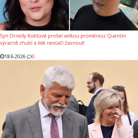
Syn Ornelly Koktové prošel velkou proměnou: Quentin
výrazně zhubl a lidé nestačí žasnout!
18.6.2026
0