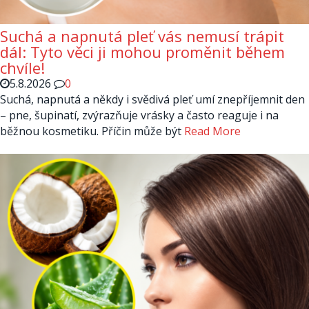
Suchá a napnutá pleť vás nemusí trápit
dál: Tyto věci ji mohou proměnit během
chvíle!
5.8.2026
0
Suchá, napnutá a někdy i svědivá pleť umí znepříjemnit den
– pne, šupinatí, zvýrazňuje vrásky a často reaguje i na
běžnou kosmetiku. Příčin může být
Read More