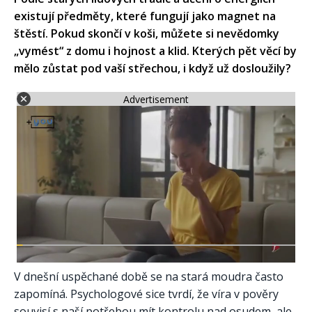
existují předměty, které fungují jako magnet na
štěstí. Pokud skončí v koši, můžete si nevědomky
„vymést“ z domu i hojnost a klid. Kterých pět věcí by
mělo zůstat pod vaší střechou, i když už dosloužily?
Advertisement
V dnešní uspěchané době se na stará moudra často
zapomíná. Psychologové sice tvrdí, že víra v pověry
souvisí s naší potřebou mít kontrolu nad osudem, ale