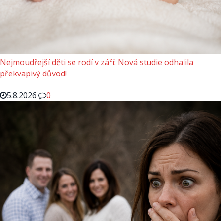
Nejmoudřejší děti se rodí v září: Nová studie odhalila
překvapivý důvod!
5.8.2026
0