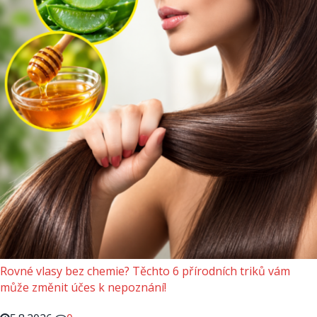
Rovné vlasy bez chemie? Těchto 6 přírodních triků vám
může změnit účes k nepoznání!