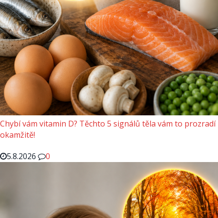
Chybí vám vitamin D? Těchto 5 signálů těla vám to prozradí
okamžitě!
5.8.2026
0