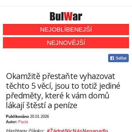
NEJOBLÍBENEJŠÍ
NEJNOVĚJŠÍ
Sdílet
Okamžitě přestaňte vyhazovat
těchto 5 věcí, jsou to totiž jediné
předměty, které k vám domů
lákají štěstí a peníze
Publikováno
20.01.2026
Autor:
Pavla
#ŽádnéNicNásNenapadlo
Hashtagy článku: