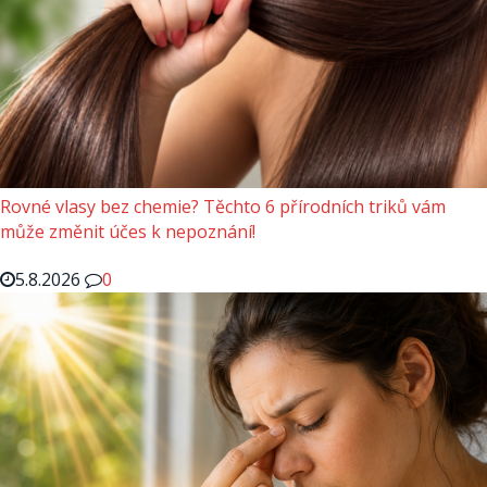
Rovné vlasy bez chemie? Těchto 6 přírodních triků vám
může změnit účes k nepoznání!
5.8.2026
0