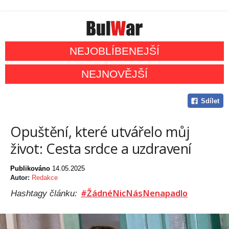
NEJOBLÍBENEJŠÍ
NEJNOVĚJŠÍ
Sdílet
Opuštění, které utvářelo můj
život: Cesta srdce a uzdravení
Publikováno
14.05.2025
Autor:
Redakce
#ŽádnéNicNásNenapadlo
Hashtagy článku: