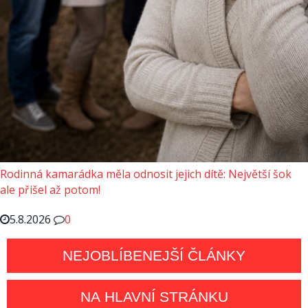
Rodinná kamarádka měla odnosit jejich dítě: Největší šok
ale přišel až potom!
5.8.2026
0
NEJOBLÍBENEJŠÍ ČLÁNKY
NA HLAVNÍ STRÁNKU