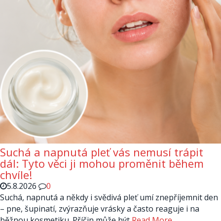
Suchá a napnutá pleť vás nemusí trápit
dál: Tyto věci ji mohou proměnit během
chvíle!
5.8.2026
0
Suchá, napnutá a někdy i svědivá pleť umí znepříjemnit den
– pne, šupinatí, zvýrazňuje vrásky a často reaguje i na
běžnou kosmetiku. Příčin může být
Read More