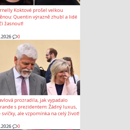
rnelly Koktové prošel velkou
nou: Quentin výrazně zhubl a lidé
čí žasnout!
6.2026
0
avlová prozradila, jak vypadalo
 rande s prezidentem: Žádný luxus,
 svíčky, ale vzpomínka na celý život!
6.2026
0