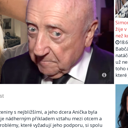
Simon
žije v
než kd
18.
Babčá
natáč
už ne
toho 
které
st
eniny s nejbližšími, a jeho dcera Anička byla
h je nádherným příkladem vztahu mezi otcem a
problémy, které vyžadují jeho podporu, si spolu