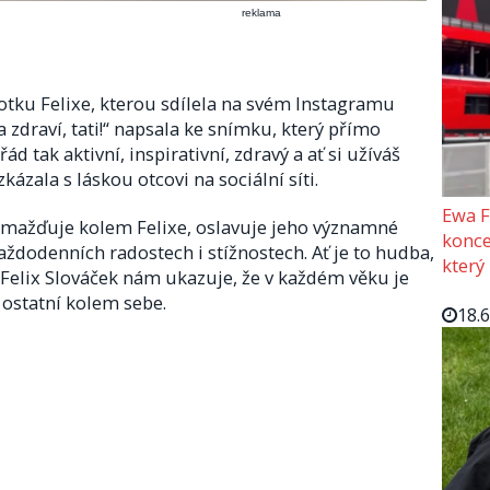
reklama
otku Felixe, kterou sdílela na svém Instagramu
zdraví, tati!“ napsala ke snímku, který přímo
řád tak aktivní, inspirativní, zdravý a ať si užíváš
zkázala s láskou otcovi na sociální síti.
Ewa F
romažďuje kolem Felixe, oslavuje jeho významné
konce
aždodenních radostech i stížnostech. Ať je to hudba,
který
 Felix Slováček nám ukazuje, že v každém věku je
 ostatní kolem sebe.
18.