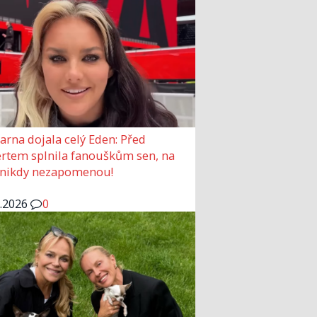
arna dojala celý Eden: Před
rtem splnila fanouškům sen, na
 nikdy nezapomenou!
6.2026
0