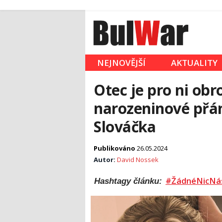
NEJNOVĚJŠÍ
AKTUALITY
Otec je pro ni ob
narozeninové přán
Slováčka
Publikováno
26.05.2024
Autor:
David Nossek
#ŽádnéNicNá
Hashtagy článku: