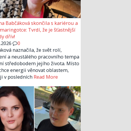
a Babčáková skončila s kariérou a
 maringotce: Tvrdí, že je šťastnější
y dřív!
6.2026
0
ková naznačila, že svět rolí,
ení a neustálého pracovního tempa
ní středobodem jejího života. Místo
chce energii věnovat oblastem,
 ji v posledních
Read More