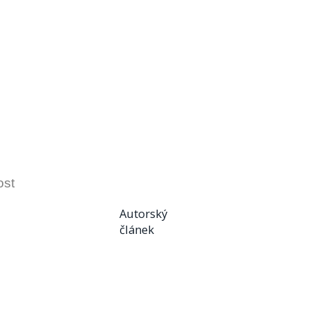
ost
Autorský
článek