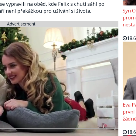
se vypravili na oběd, kde Felix s chutí sáhl po
Syn O
áří není překážkou pro užívání si života.
promě
Advertisement
nesta
18.
Eva P
první
žádné
18.