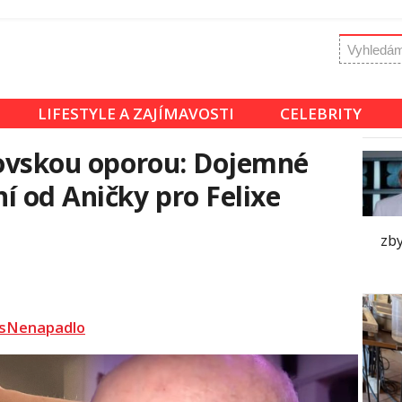
LIFESTYLE A ZAJÍMAVOSTI
CELEBRITY
rovskou oporou: Dojemné
í od Aničky pro Felixe
zby
sNenapadlo