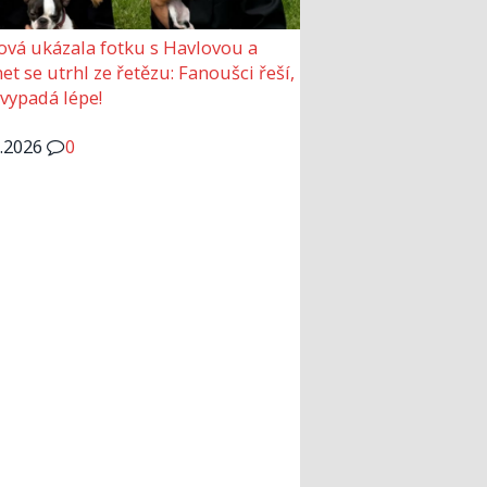
ová ukázala fotku s Havlovou a
et se utrhl ze řetězu: Fanoušci řeší,
 vypadá lépe!
6.2026
0