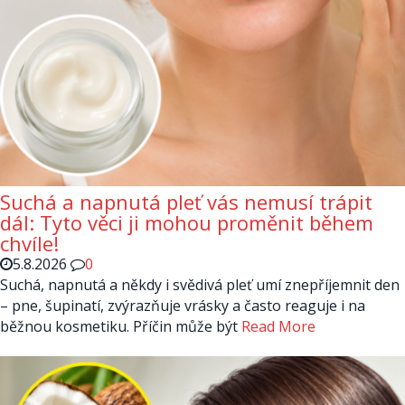
Suchá a napnutá pleť vás nemusí trápit
dál: Tyto věci ji mohou proměnit během
chvíle!
5.8.2026
0
Suchá, napnutá a někdy i svědivá pleť umí znepříjemnit den
– pne, šupinatí, zvýrazňuje vrásky a často reaguje i na
běžnou kosmetiku. Příčin může být
Read More