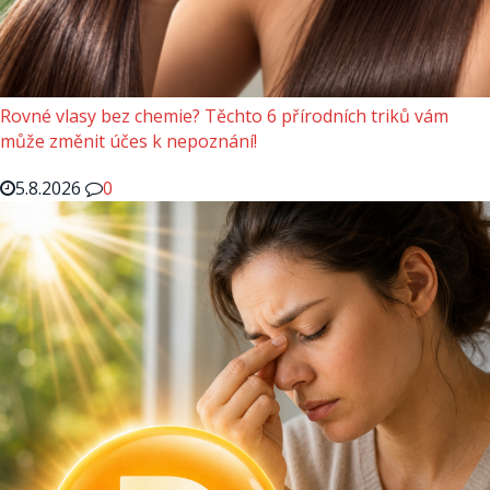
Rovné vlasy bez chemie? Těchto 6 přírodních triků vám
může změnit účes k nepoznání!
5.8.2026
0