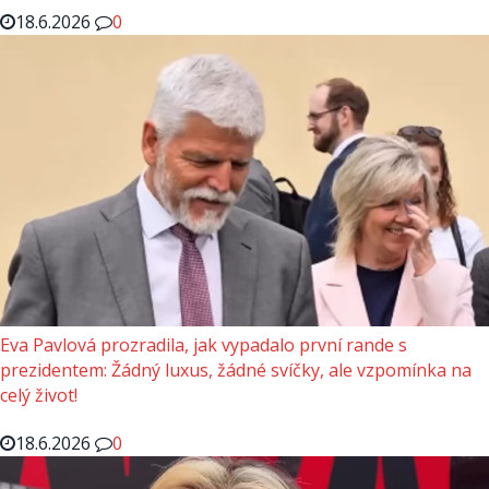
18.6.2026
0
Eva Pavlová prozradila, jak vypadalo první rande s
prezidentem: Žádný luxus, žádné svíčky, ale vzpomínka na
celý život!
18.6.2026
0