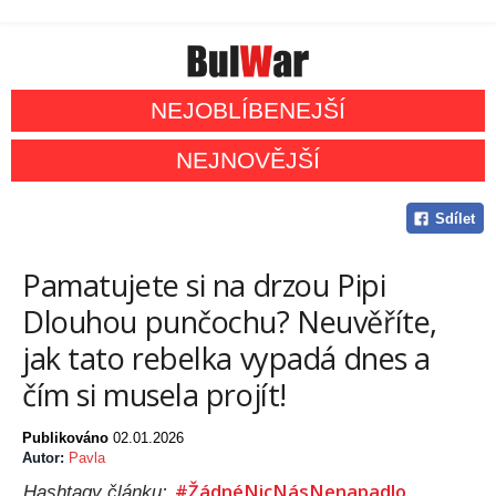
NEJOBLÍBENEJŠÍ
NEJNOVĚJŠÍ
Sdílet
Pamatujete si na drzou Pipi
Dlouhou punčochu? Neuvěříte,
jak tato rebelka vypadá dnes a
čím si musela projít!
Publikováno
02.01.2026
Autor:
Pavla
#ŽádnéNicNásNenapadlo
Hashtagy článku: