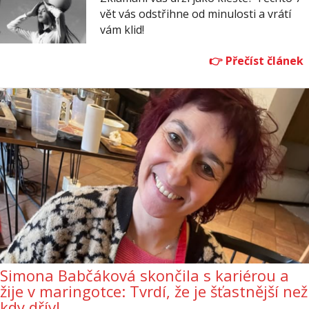
vět vás odstřihne od minulosti a vrátí
vám klid!
Simona Babčáková skončila s kariérou a
žije v maringotce: Tvrdí, že je šťastnější než
kdy dřív!