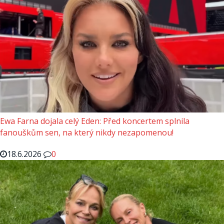
Ewa Farna dojala celý Eden: Před koncertem splnila
fanouškům sen, na který nikdy nezapomenou!
18.6.2026
0