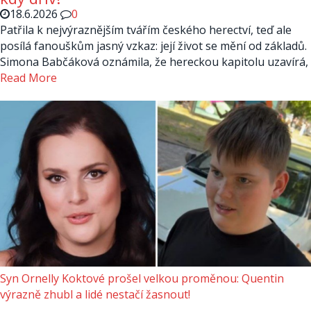
18.6.2026
0
Patřila k nejvýraznějším tvářím českého herectví, teď ale
posílá fanouškům jasný vzkaz: její život se mění od základů.
Simona Babčáková oznámila, že hereckou kapitolu uzavírá,
Read More
Syn Ornelly Koktové prošel velkou proměnou: Quentin
výrazně zhubl a lidé nestačí žasnout!