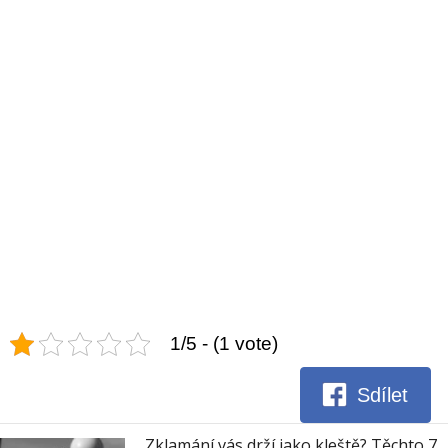
1/5 - (1 vote)
Sdílet
Zklamání vás drží jako kleště? Těchto 7