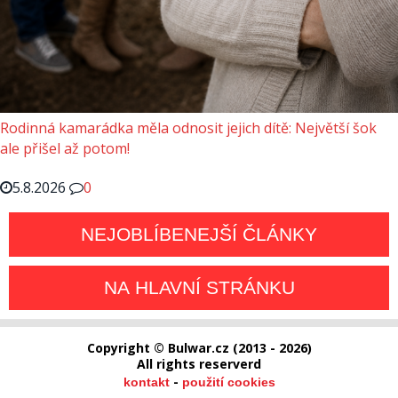
Rodinná kamarádka měla odnosit jejich dítě: Největší šok
ale přišel až potom!
5.8.2026
0
NEJOBLÍBENEJŠÍ ČLÁNKY
NA HLAVNÍ STRÁNKU
Copyright © Bulwar.cz (2013 - 2026)
All rights reserverd
-
kontakt
použití cookies