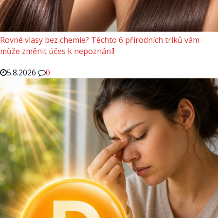
Rovné vlasy bez chemie? Těchto 6 přírodních triků vám
může změnit účes k nepoznání!
5.8.2026
0