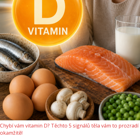
Chybí vám vitamin D? Těchto 5 signálů těla vám to prozradí
okamžitě!