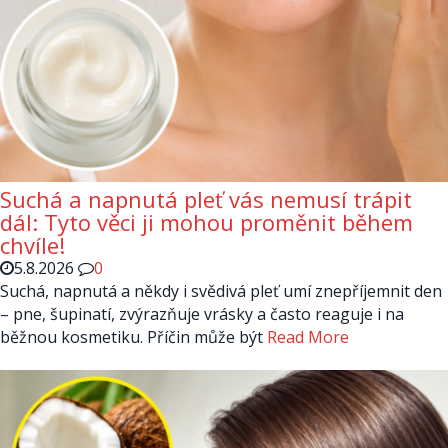
Suchá a napnutá pleť vás nemusí trápit
dál: Tyto věci ji mohou proměnit během
chvíle!
5.8.2026
0
Suchá, napnutá a někdy i svědivá pleť umí znepříjemnit den
– pne, šupinatí, zvýrazňuje vrásky a často reaguje i na
běžnou kosmetiku. Příčin může být
Read More