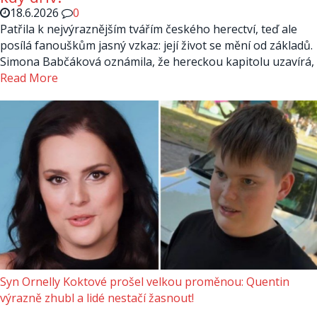
18.6.2026
0
Patřila k nejvýraznějším tvářím českého herectví, teď ale
posílá fanouškům jasný vzkaz: její život se mění od základů.
Simona Babčáková oznámila, že hereckou kapitolu uzavírá,
Read More
Syn Ornelly Koktové prošel velkou proměnou: Quentin
výrazně zhubl a lidé nestačí žasnout!