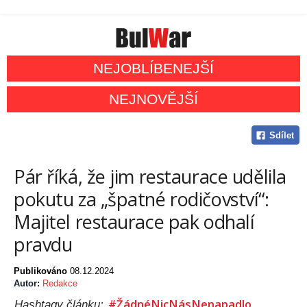
NEJOBLÍBENEJŠÍ
NEJNOVĚJŠÍ
Sdílet
Pár říká, že jim restaurace udělila
pokutu za „špatné rodičovství“:
Majitel restaurace pak odhalí
pravdu
Publikováno
08.12.2024
Autor:
Redakce
#ŽádnéNicNásNenapadlo
Hashtagy článku: