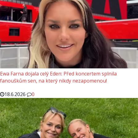
Ewa Farna dojala celý Eden: Před koncertem splnila
fanouškům sen, na který nikdy nezapomenou!
18.6.2026
0