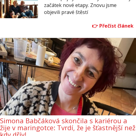
začátek nové etapy. Znovu jsme
objevili pravé štěstí
Simona Babčáková skončila s kariérou a
žije v maringotce: Tvrdí, že je šťastnější než
kdy dřív!