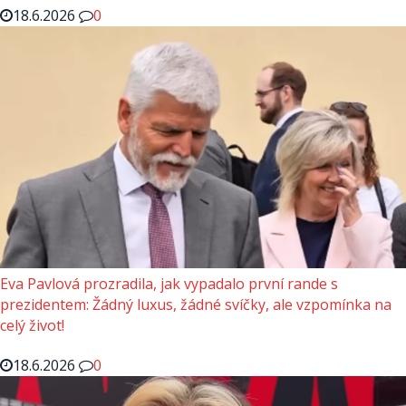
18.6.2026
0
Eva Pavlová prozradila, jak vypadalo první rande s
prezidentem: Žádný luxus, žádné svíčky, ale vzpomínka na
celý život!
18.6.2026
0