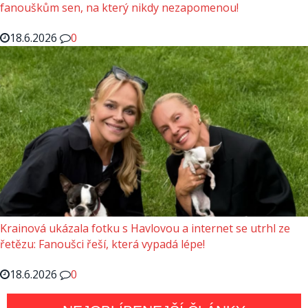
fanouškům sen, na který nikdy nezapomenou!
18.6.2026
0
Krainová ukázala fotku s Havlovou a internet se utrhl ze
řetězu: Fanoušci řeší, která vypadá lépe!
18.6.2026
0