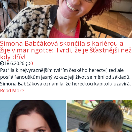
Simona Babčáková skončila s kariérou a
žije v maringotce: Tvrdí, že je šťastnější než
kdy dřív!
18.6.2026
0
Patřila k nejvýraznějším tvářím českého herectví, teď ale
posílá fanouškům jasný vzkaz: její život se mění od základů.
Simona Babčáková oznámila, že hereckou kapitolu uzavírá,
Read More