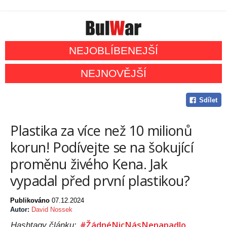
NEJOBLÍBENEJŠÍ
NEJNOVĚJŠÍ
Sdílet
Plastika za více než 10 milionů
korun! Podívejte se na šokující
proměnu živého Kena. Jak
vypadal před první plastikou?
Publikováno
07.12.2024
Autor:
David Nossek
#ŽádnéNicNásNenapadlo
Hashtagy článku: