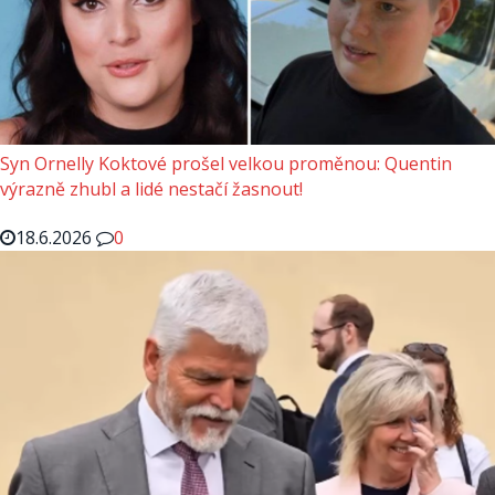
Syn Ornelly Koktové prošel velkou proměnou: Quentin
výrazně zhubl a lidé nestačí žasnout!
18.6.2026
0