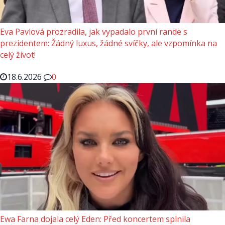
Eva Pavlová prozradila, jak vypadalo první rande s
prezidentem: Žádný luxus, žádné svíčky, ale vzpomínka na
celý život!
18.6.2026
0
Ewa Farna dojala celý Eden: Před koncertem splnila