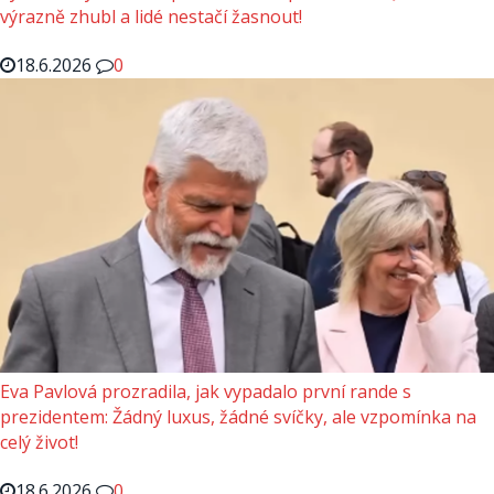
výrazně zhubl a lidé nestačí žasnout!
18.6.2026
0
Eva Pavlová prozradila, jak vypadalo první rande s
prezidentem: Žádný luxus, žádné svíčky, ale vzpomínka na
celý život!
18.6.2026
0