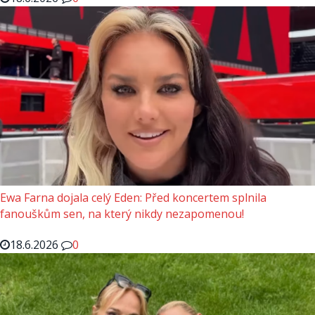
Ewa Farna dojala celý Eden: Před koncertem splnila
fanouškům sen, na který nikdy nezapomenou!
18.6.2026
0