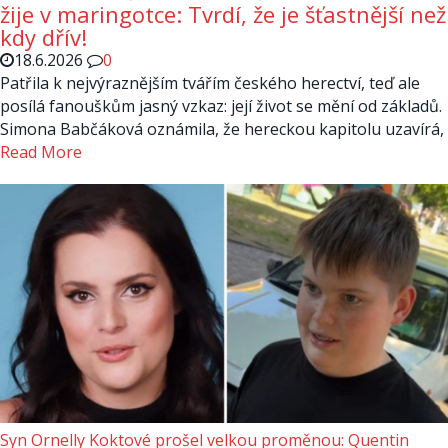
žije v maringotce: Tvrdí, že je šťastnější než
kdy dřív!
18.6.2026
0
Patřila k nejvýraznějším tvářím českého herectví, teď ale
posílá fanouškům jasný vzkaz: její život se mění od základů.
Simona Babčáková oznámila, že hereckou kapitolu uzavírá,
Read More
Syn Ornelly Koktové prošel velkou proměnou: Quentin