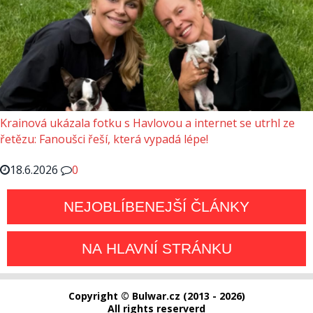
Krainová ukázala fotku s Havlovou a internet se utrhl ze
řetězu: Fanoušci řeší, která vypadá lépe!
18.6.2026
0
NEJOBLÍBENEJŠÍ ČLÁNKY
NA HLAVNÍ STRÁNKU
Copyright © Bulwar.cz (2013 - 2026)
All rights reserverd