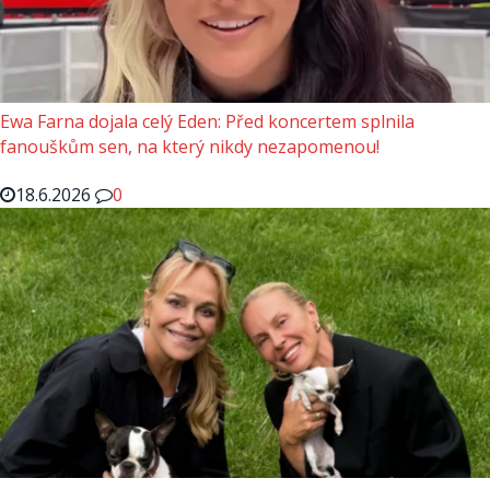
Ewa Farna dojala celý Eden: Před koncertem splnila
fanouškům sen, na který nikdy nezapomenou!
18.6.2026
0