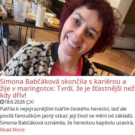
Simona Babčáková skončila s kariérou a
žije v maringotce: Tvrdí, že je šťastnější než
kdy dřív!
18.6.2026
0
Patřila k nejvýraznějším tvářím českého herectví, teď ale
posílá fanouškům jasný vzkaz: její život se mění od základů.
Simona Babčáková oznámila, že hereckou kapitolu uzavírá,
Read More