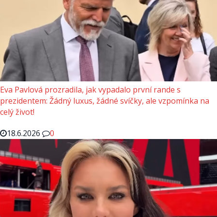
Eva Pavlová prozradila, jak vypadalo první rande s
prezidentem: Žádný luxus, žádné svíčky, ale vzpomínka na
celý život!
18.6.2026
0