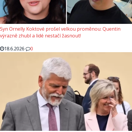
Syn Ornelly Koktové prošel velkou proměnou: Quentin
výrazně zhubl a lidé nestačí žasnout!
18.6.2026
0