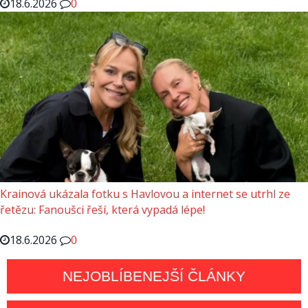
18.6.2026
0
Krainová ukázala fotku s Havlovou a internet se utrhl ze
řetězu: Fanoušci řeší, která vypadá lépe!
18.6.2026
0
NEJOBLÍBENEJŠÍ ČLÁNKY