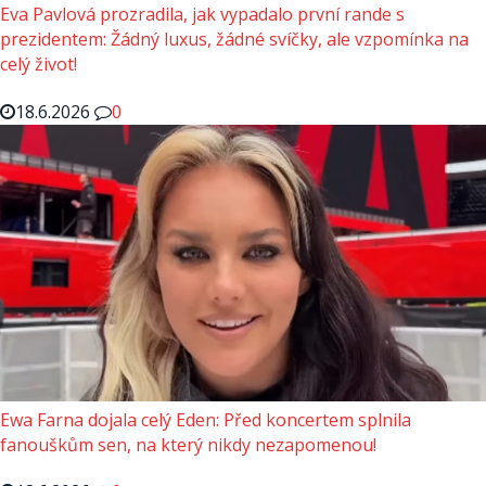
Eva Pavlová prozradila, jak vypadalo první rande s
prezidentem: Žádný luxus, žádné svíčky, ale vzpomínka na
celý život!
18.6.2026
0
Ewa Farna dojala celý Eden: Před koncertem splnila
fanouškům sen, na který nikdy nezapomenou!