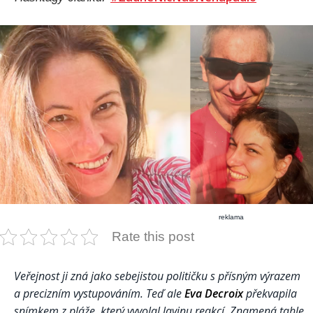
reklama
Rate this post
Veřejnost ji zná jako sebejistou političku s přísným výrazem
a precizním vystupováním. Teď ale
Eva Decroix
překvapila
snímkem z pláže, který vyvolal lavinu reakcí. Znamená tahle