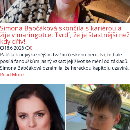
Simona Babčáková skončila s kariérou a
žije v maringotce: Tvrdí, že je šťastnější než
kdy dřív!
18.6.2026
0
Patřila k nejvýraznějším tvářím českého herectví, teď ale
posílá fanouškům jasný vzkaz: její život se mění od základů.
Simona Babčáková oznámila, že hereckou kapitolu uzavírá,
Read More