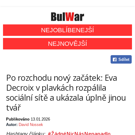
NEJOBLÍBENEJŠÍ
NEJNOVĚJŠÍ
Sdílet
Po rozchodu nový začátek: Eva
Decroix v plavkách rozpálila
sociální sítě a ukázala úplně jinou
tvář
Publikováno
13.01.2026
Autor:
David Nossek
#ŽádnéNicNásNenapadlo
Hashtagy článku: