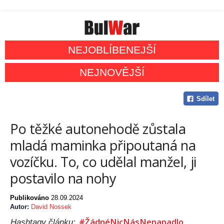
NEJOBLÍBENEJŠÍ
NEJNOVĚJŠÍ
Sdílet
Po těžké autonehodě zůstala
mladá maminka připoutaná na
vozíčku. To, co udělal manžel, ji
postavilo na nohy
Publikováno
28.09.2024
Autor:
David Nossek
#ŽádnéNicNásNenapadlo
Hashtagy článku: