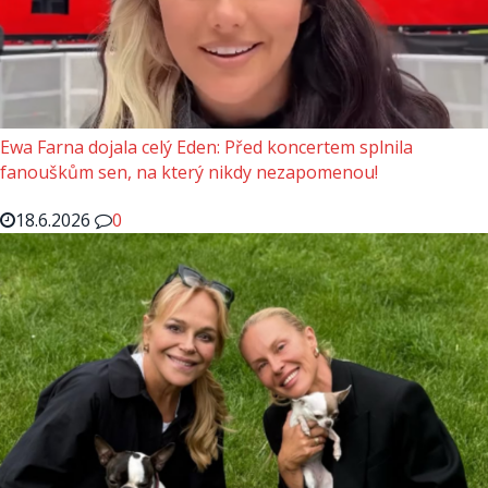
Ewa Farna dojala celý Eden: Před koncertem splnila
fanouškům sen, na který nikdy nezapomenou!
18.6.2026
0