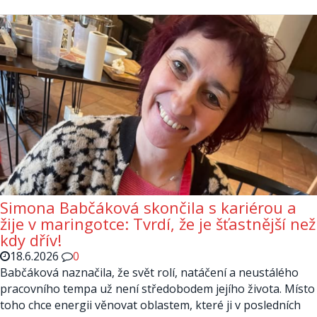
Simona Babčáková skončila s kariérou a
žije v maringotce: Tvrdí, že je šťastnější než
kdy dřív!
18.6.2026
0
Babčáková naznačila, že svět rolí, natáčení a neustálého
pracovního tempa už není středobodem jejího života. Místo
toho chce energii věnovat oblastem, které ji v posledních