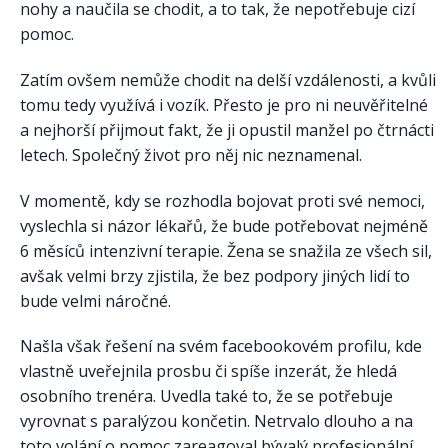
nohy a naučila se chodit, a to tak, že nepotřebuje cizí
pomoc.
Zatím ovšem nemůže chodit na delší vzdálenosti, a kvůli
tomu tedy využívá i vozík. Přesto je pro ni neuvěřitelné
a nejhorší přijmout fakt, že ji opustil manžel po čtrnácti
letech. Společný život pro něj nic neznamenal.
V momentě, kdy se rozhodla bojovat proti své nemoci,
vyslechla si názor lékařů, že bude potřebovat nejméně
6 měsíců intenzivní terapie. Žena se snažila ze všech sil,
avšak velmi brzy zjistila, že bez podpory jiných lidí to
bude velmi náročné.
Našla však řešení na svém facebookovém profilu, kde
vlastně uveřejnila prosbu či spíše inzerát, že hledá
osobního trenéra. Uvedla také to, že se potřebuje
vyrovnat s paralýzou končetin. Netrvalo dlouho a na
toto volání o pomoc zareagoval bývalý profesionální