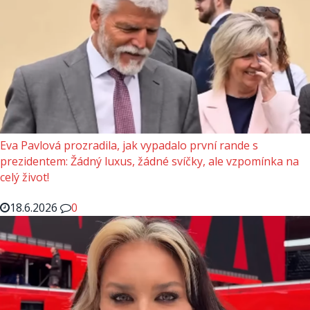
Eva Pavlová prozradila, jak vypadalo první rande s
prezidentem: Žádný luxus, žádné svíčky, ale vzpomínka na
celý život!
18.6.2026
0