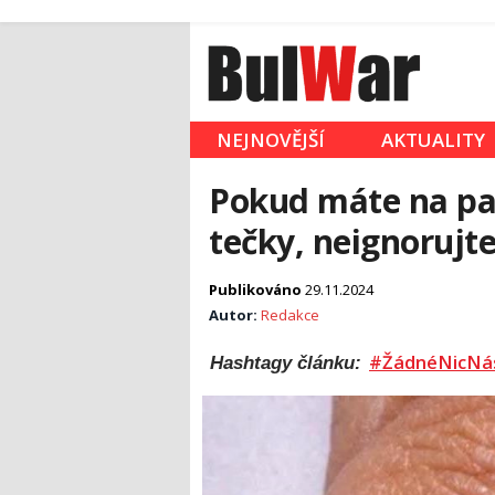
NEJNOVĚJŠÍ
AKTUALITY
Pokud máte na paž
tečky, neignorujt
Publikováno
29.11.2024
Autor:
Redakce
#ŽádnéNicNá
Hashtagy článku: