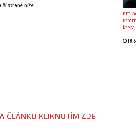
lší straně níže.
Krain
intern
která
18.
A ČLÁNKU KLIKNUTÍM ZDE