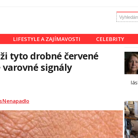
LIFESTYLE A ZAJÍMAVOSTI
CELEBRITY
i tyto drobné červené
e varovné signály
lá
sNenapadlo