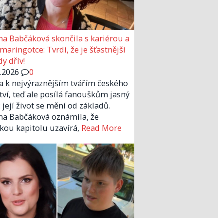
a Babčáková skončila s kariérou a
 maringotce: Tvrdí, že je šťastnější
y dřív!
6.2026
0
la k nejvýraznějším tvářím českého
tví, teď ale posílá fanouškům jasný
 její život se mění od základů.
a Babčáková oznámila, že
kou kapitolu uzavírá,
Read More