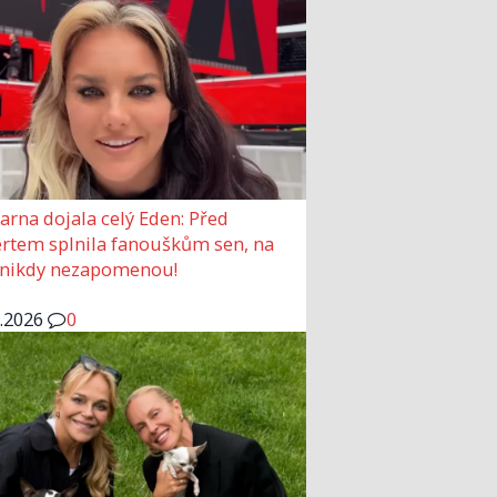
arna dojala celý Eden: Před
rtem splnila fanouškům sen, na
 nikdy nezapomenou!
6.2026
0