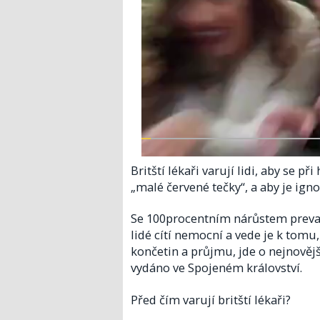
Britští lékaři varují lidi, aby se p
„malé červené tečky“, a aby je igno
Se 100procentním nárůstem prevale
lidé cítí nemocní a vede je k tomu
končetin a průjmu, jde o nejnovějš
vydáno ve Spojeném království.
Před čím varují britští lékaři?