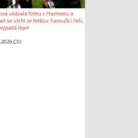
ová ukázala fotku s Havlovou a
et se utrhl ze řetězu: Fanoušci řeší,
 vypadá lépe!
6.2026
0