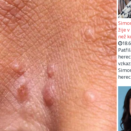
Simon
žije v
než kd
18.
Patři
herec
vzkaz:
Simon
herec