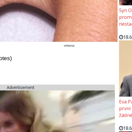
Syn O
promě
nesta
18.
reklama
otes)
Advertisement
Eva P
první
žádné
18.