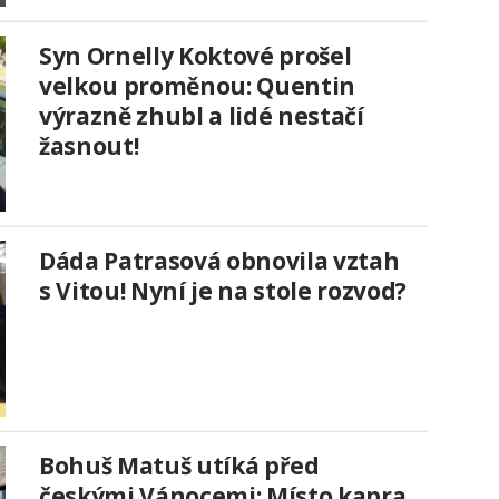
Syn Ornelly Koktové prošel
velkou proměnou: Quentin
výrazně zhubl a lidé nestačí
žasnout!
Dáda Patrasová obnovila vztah
s Vitou! Nyní je na stole rozvod?
Bohuš Matuš utíká před
českými Vánocemi: Místo kapra