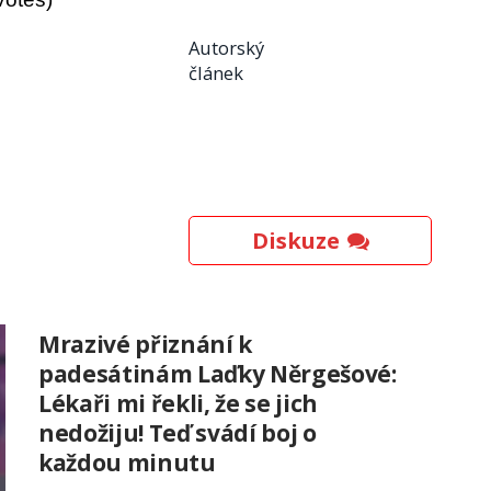
Autorský
článek
Diskuze
Mrazivé přiznání k
padesátinám Laďky Něrgešové:
Lékaři mi řekli, že se jich
nedožiju! Teď svádí boj o
každou minutu