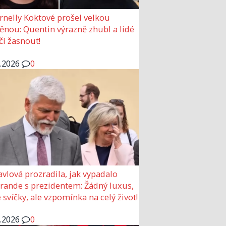
rnelly Koktové prošel velkou
nou: Quentin výrazně zhubl a lidé
čí žasnout!
6.2026
0
avlová prozradila, jak vypadalo
 rande s prezidentem: Žádný luxus,
 svíčky, ale vzpomínka na celý život!
6.2026
0