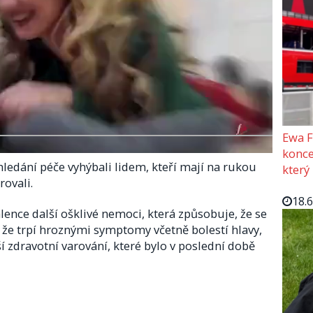
Ewa F
konce
ři hledání péče vyhýbali lidem, kteří mají na rukou
který
rovali.
18.
nce další ošklivé nemoci, která způsobuje, že se
, že trpí hroznými symptomy včetně bolestí hlavy,
í zdravotní varování, které bylo v poslední době