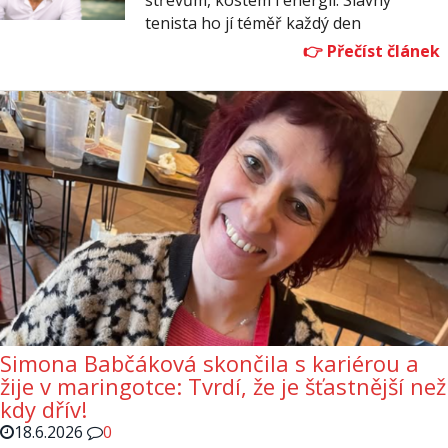
tenista ho jí téměř každý den
Simona Babčáková skončila s kariérou a
žije v maringotce: Tvrdí, že je šťastnější než
kdy dřív!
18.6.2026
0