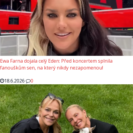
Ewa Farna dojala celý Eden: Před koncertem splnila
fanouškům sen, na který nikdy nezapomenou!
18.6.2026
0