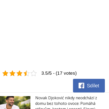
3.5/5 - (17 votes)
Sdílet
Novak Djoković nikdy neodchází z
domu bez tohoto ovoce: Pomáhá
střevům, kostem i energii. Slavný