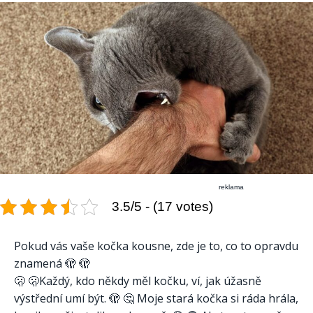
reklama
3.5/5 - (17 votes)
Pokud vás vaše kočka kousne, zde je to, co to opravdu
znamená 🫣 🫣
🫢 🫢Každý, kdo někdy měl kočku, ví, jak úžasně
výstřední umí být. 🫣 🤔 Moje stará kočka si ráda hrála,