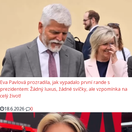
Eva Pavlová prozradila, jak vypadalo první rande s
prezidentem: Žádný luxus, žádné svíčky, ale vzpomínka na
celý život!
18.6.2026
0