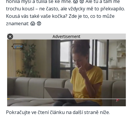
honila myši a tulila se ke mně. 😱 😨 Ale tu a tam mě
trochu kousl – ne často, ale vždycky mě to překvapilo.
Kousá vás také vaše kočka? Zde je to, co to může
znamenat: 😱 😨
Advertisement
Pokračujte ve čtení článku na další straně níže.