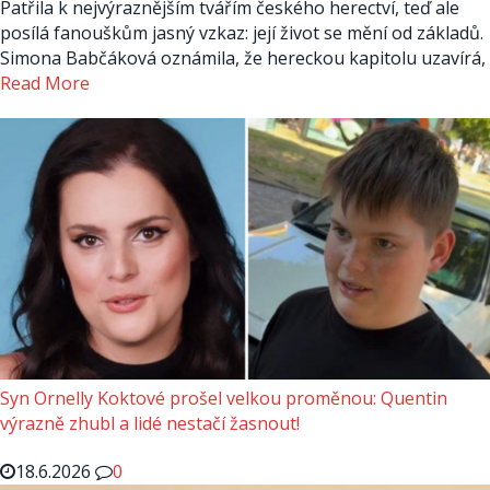
Patřila k nejvýraznějším tvářím českého herectví, teď ale
posílá fanouškům jasný vzkaz: její život se mění od základů.
Simona Babčáková oznámila, že hereckou kapitolu uzavírá,
Read More
Syn Ornelly Koktové prošel velkou proměnou: Quentin
výrazně zhubl a lidé nestačí žasnout!
18.6.2026
0