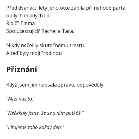
Před dvanácti lety jeho otce zabila při nehodě parta
opilých mladých lidí.
Řidič? Emma.
Spolucestující? Rachel a Tara.
Nikdy nečelily skutečnému trestu.
A teď byly mojí "rodinou".
Přiznání
Když jsem jim napsala zprávu, odpověděly:
"Mrzí nás to."
"Nečekaly jsme, že se s ním potkáš."
"Litujeme toho každý den."