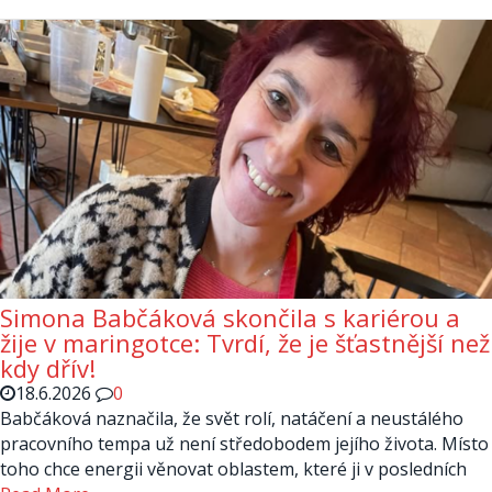
Simona Babčáková skončila s kariérou a
žije v maringotce: Tvrdí, že je šťastnější než
kdy dřív!
18.6.2026
0
Babčáková naznačila, že svět rolí, natáčení a neustálého
pracovního tempa už není středobodem jejího života. Místo
toho chce energii věnovat oblastem, které ji v posledních