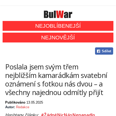
NEJOBLÍBENEJŠÍ
NEJNOVĚJŠÍ
Sdílet
Poslala jsem svým třem
nejbližším kamarádkám svatební
oznámení s fotkou nás dvou – a
všechny najednou odmítly přijít
Publikováno
13.05.2025
Autor:
Redakce
#ŽádnéNicNásNenapadlo
Hashtagy článku: