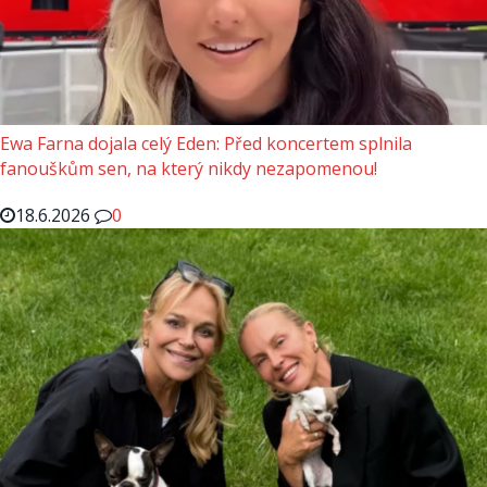
Ewa Farna dojala celý Eden: Před koncertem splnila
fanouškům sen, na který nikdy nezapomenou!
18.6.2026
0