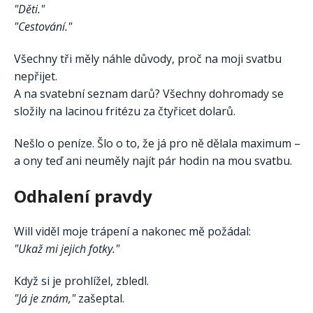
"Děti."
"Cestování."
Všechny tři měly náhle důvody, proč na moji svatbu
nepřijet.
A na svatební seznam darů? Všechny dohromady se
složily na lacinou fritézu za čtyřicet dolarů.
Nešlo o peníze. Šlo o to, že já pro ně dělala maximum –
a ony teď ani neuměly najít pár hodin na mou svatbu.
Odhalení pravdy
Will viděl moje trápení a nakonec mě požádal:
"Ukaž mi jejich fotky."
Když si je prohlížel, zbledl.
"Já je znám,"
zašeptal.