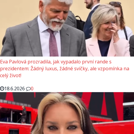
Eva Pavlová prozradila, jak vypadalo první rande s
prezidentem: Žádný luxus, žádné svíčky, ale vzpomínka na
celý život!
18.6.2026
0