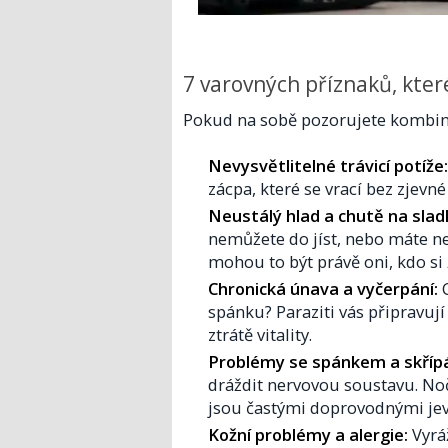
7 varovných příznaků, kter
Pokud na sobě pozorujete kombina
Nevysvětlitelné trávicí potíže:
zácpa, které se vrací bez zjevné 
Neustálý hlad a chutě na slad
nemůžete do jíst, nebo máte nez
mohou to být právě oni, kdo si 
Chronická únava a vyčerpání:
C
spánku? Paraziti vás připravují 
ztrátě vitality.
Problémy se spánkem a skřípá
dráždit nervovou soustavu. Noč
jsou častými doprovodnými jev
Kožní problémy a alergie:
Vyráž