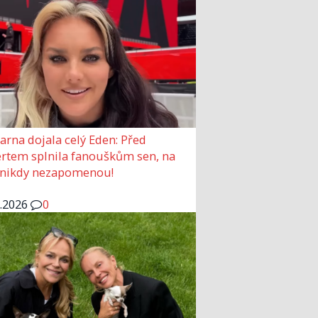
arna dojala celý Eden: Před
rtem splnila fanouškům sen, na
 nikdy nezapomenou!
6.2026
0