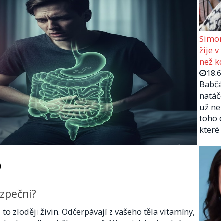
Simon
žije v
než kd
18.
Babčá
natáč
už ne
toho 
které
)
ezpeční?
 to zloději živin. Odčerpávají z vašeho těla vitamíny,