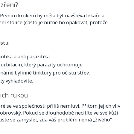
zření?
 Prvním krokem by měla být návštěva lékaře a
ní stolice (často je nutné ho opakovat, protože
estu
:
otika a antiparazitika.
urbitacin, který parazity ochromuje.
námé bylinné tinktury pro očistu střev.
ty vyhladovíte.
šich rukou
ré se ve společnosti příliš nemluví. Přitom jejich vliv
 obrovský. Pokud se dlouhodobě necítíte ve své kůži
kuste se zamyslet, zda váš problém nemá „živého“