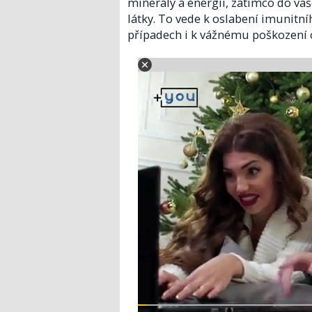
minerály a energii, zatímco do va
látky. To vede k oslabení imunit
případech i k vážnému poškození 