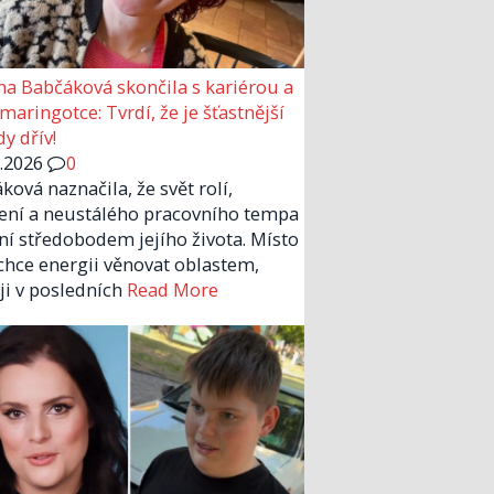
a Babčáková skončila s kariérou a
 maringotce: Tvrdí, že je šťastnější
y dřív!
6.2026
0
ková naznačila, že svět rolí,
ení a neustálého pracovního tempa
ní středobodem jejího života. Místo
chce energii věnovat oblastem,
 ji v posledních
Read More