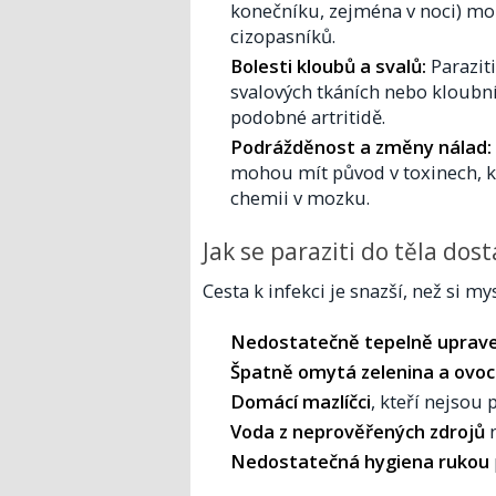
konečníku, zejména v noci) mo
cizopasníků.
Bolesti kloubů a svalů:
Parazit
svalových tkáních nebo kloubní
podobné artritidě.
Podrážděnost a změny nálad:
mohou mít původ v toxinech, kte
chemii v mozku.
Jak se paraziti do těla dos
Cesta k infekci je snazší, než si mys
Nedostatečně tepelně uprav
Špatně omytá zelenina a ovo
Domácí mazlíčci
, kteří nejsou
Voda z neprověřených zdrojů
n
Nedostatečná hygiena rukou