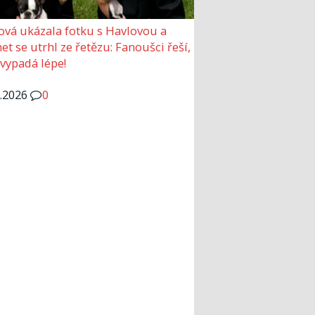
ová ukázala fotku s Havlovou a
et se utrhl ze řetězu: Fanoušci řeší,
 vypadá lépe!
6.2026
0