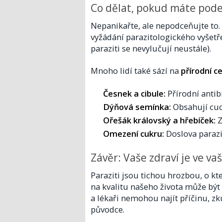
Co dělat, pokud máte pode
Nepanikařte, ale nepodceňujte to.
vyžádání parazitologického vyšetře
paraziti se nevylučují neustále).
Mnoho lidí také sází na
přírodní c
Česnek a cibule:
Přírodní antibi
Dýňová semínka:
Obsahují cuc
Ořešák královský a hřebíček:
Z
Omezení cukru:
Doslova parazi
Závěr: Vaše zdraví je ve va
Paraziti jsou tichou hrozbou, o kte
na kvalitu našeho života může být
a lékaři nemohou najít příčinu, z
původce.