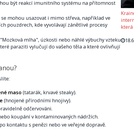
hou být reakcí imunitního systému na přítomnost
Krain
i se mohou usazovat i mimo střeva, například ve
intern
ch pouzdrech, kde vyvolávají zánětlivé procesy
která
"Mozková mlha", úzkosti nebo náhlé výbuchy vzteku
18.
ré paraziti vylučují do vašeho těla a které ovlivňují
tanou?
líte:
ené maso
(tatarák, krvavé steaky).
ce
(hnojené přírodními hnojivy).
 pravidelně odčervováni.
ebo koupání v kontaminovaných nádržích.
po kontaktu s penězi nebo ve veřejné dopravě.