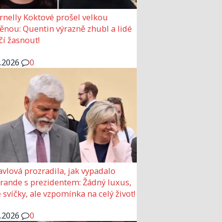
rnelly Koktové prošel velkou
nou: Quentin výrazně zhubl a lidé
čí žasnout!
6.2026
0
avlová prozradila, jak vypadalo
 rande s prezidentem: Žádný luxus,
 svíčky, ale vzpomínka na celý život!
6.2026
0