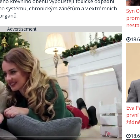
šeho krevního oběhu vypouštějí toxické odpadní
ního systému, chronickým zánětům a v extrémních
Syn O
orgánů.
promě
nesta
Advertisement
18.
Eva P
první
žádné
18.