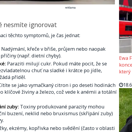
reklama
é nesmíte ignorovat
ci těchto symptomů, je čas jednat:
Nadýmání, křeče v břiše, průjem nebo naopak
příčiny (např. dietní chyby).
Ewa F
ké:
Paraziti milují cukr. Pokud máte pocit, že se
konce
vladatelnou chuť na sladké i krátce po jídle,
který
žádá příděl.
18.
ítíte se jako vymačkaný citron i po deseti hodinách
o klíčové živiny a železo, což vede k anémii a totální
ní zuby:
Toxiny produkované parazity mohou
ní buzení, neklid nebo bruxismus (skřípání zuby)
y.
ky, ekzémy, kopřivka nebo svědění (často v oblasti